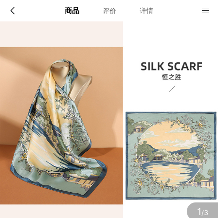
商品
评价
详情
配送说明
店铺信息
顺丰深圳发货, 全国可达, 包邮!
该地区暂无配送门店
确定
确定
1
/3