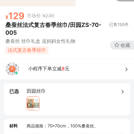
129
市场价
¥239
桑蚕丝法式复古春季丝巾/田园ZS-70-
已售
150
件
005
桑蚕丝 丝巾礼盒 送妈妈女性礼物
收藏
法式复古春季丝巾
小程序下单立减
8
元
田园丝巾
已选
材料
商品规格：70*70cm，100%桑蚕丝。