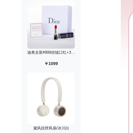
迪奥全新#999丝绒口红+30ml花漾淡香水礼盒
￥1099
黛风挂脖风扇/冰川白