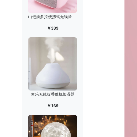
山进潘多拉便携式无线音箱/迷你低音炮复古收音机
￥339
素乐无线版香薰机加湿器
￥169