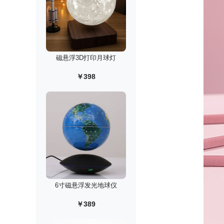
磁悬浮3D打印月球灯
￥398
6寸磁悬浮发光地球仪
￥389