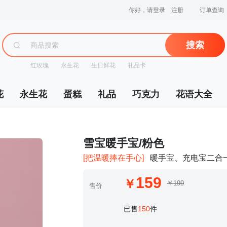
你好，请登录
注册
订单查询
搜索
红玫瑰
永生花
生日鲜花
礼品卡
花
永生花
蛋糕
礼品
巧克力
花语大全
 雪宝暖手宝/粉色
[把温暖捧在手心]
暖手宝、充电宝二合
159
￥199
售价
 已售
150
件