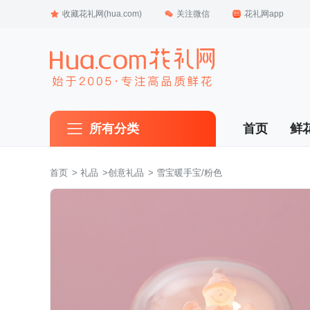
收藏花礼网(hua.com)
关注微信
花礼网app
所有分类
首页
鲜
首页
 >
礼品
 >
创意礼品
 > 雪宝暖手宝/粉色