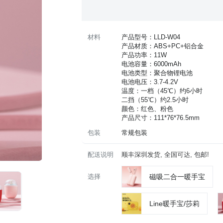
材料
产品型号：LLD-W04
产品材质：ABS+PC+铝合金
产品功率：11W
电池容量：6000mAh
电池类型：聚合物锂电池
电池电压：3.7-4.2V
温度：一档（45℃）约6小时
 二挡（55℃）约2.5小时
颜色：红色、粉色
产品尺寸：111*76*76.5mm
包装
常规包装
配送说明
顺丰深圳发货, 全国可达, 包邮!
选择
磁吸二合一暖手宝
Line暖手宝/莎莉