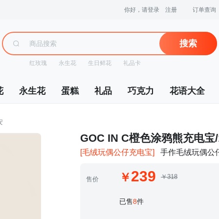
你好，请登录
注册
订单查询
搜索
红玫瑰
永生花
生日鲜花
礼品卡
花
永生花
蛋糕
礼品
巧克力
花语大全
安
 GOC IN C橙色涂鸦熊充电宝/
[毛绒玩偶公仔充电宝]
手作毛绒玩偶公仔
239
￥318
售价
 已售
8
件