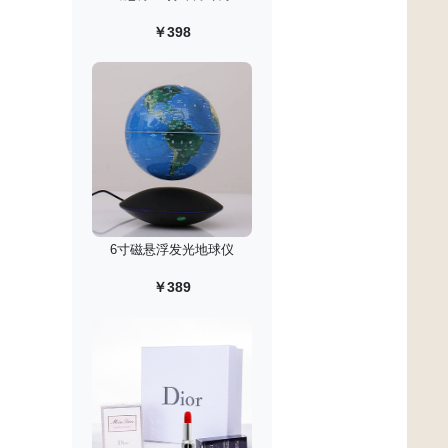
￥398
6寸磁悬浮发光地球仪
￥389