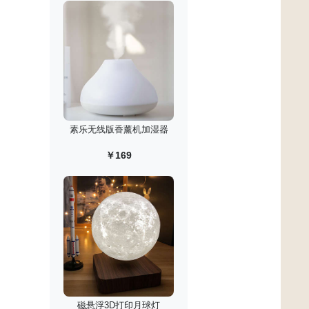
素乐无线版香薰机加湿器
￥169
磁悬浮3D打印月球灯