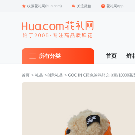
收藏花礼网(hua.com)
关注微信
花礼网app
所有分类
首页
鲜
首页
 >
礼品
 >
创意礼品
 > GOC IN C橙色涂鸦熊充电宝/10000毫