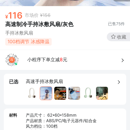
116
市场价
¥156
高速制冷手持冰敷风扇/灰色
已售
75
件
手持冰敷风扇
收藏
100档调节 冰感降温
小程序下单立减
8
元
高速手持冰敷风扇
已选
材料
产品尺寸： 62*60*158mm
产品材质：ABS/PC/电子元器件/铝合金
风力档位：100档