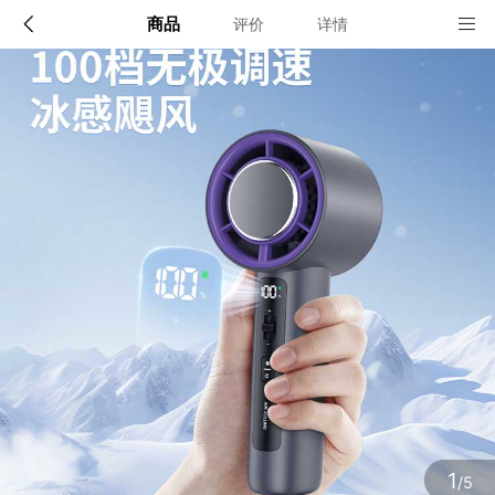
商品
评价
详情
配送说明
店铺信息
顺丰深圳发货, 全国可达, 包邮!
该地区暂无配送门店
确定
确定
1
/5