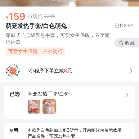
159
市场价
¥219
萌宠发热手套/白色萌兔
已售
26
件
穿戴式羊羔绒发热手套，可爱女生保暖，冬季骑
行神器
收藏
可爱女生保暖、户外骑行
小程序下单立减
8
元
萌宠发热手套/白兔
已选
材料
本款为白色款如主图2所示，其余图片为展示效果
产品名称：萌宠发热手套