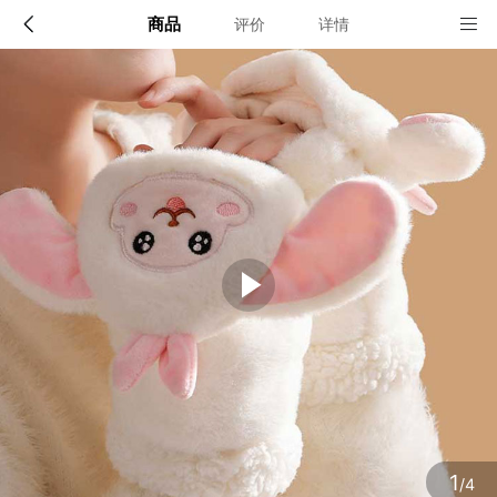
商品
评价
详情
配送说明
店铺信息
顺丰深圳发货, 全国可达, 包邮!
该地区暂无配送门店
确定
确定
1
/4