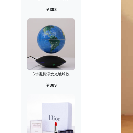
￥398
6寸磁悬浮发光地球仪
￥389