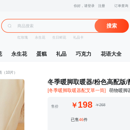
你好，请登录
注册
订单查询
搜索
红玫瑰
永生花
生日鲜花
礼品卡
花
永生花
蛋糕
礼品
巧克力
花语大全
筒（10片）
 冬季暖脚取暖器/粉色高配版
[冬季暖脚取暖器配艾草一筒]
萌物暖脚
198
￥268
售价
 已售
46
件