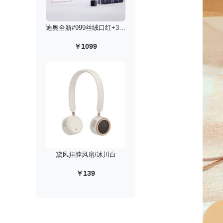
迪奥全新#999丝绒口红+30ml花漾淡香水礼盒
￥1099
黛风挂脖风扇/冰川白
￥139