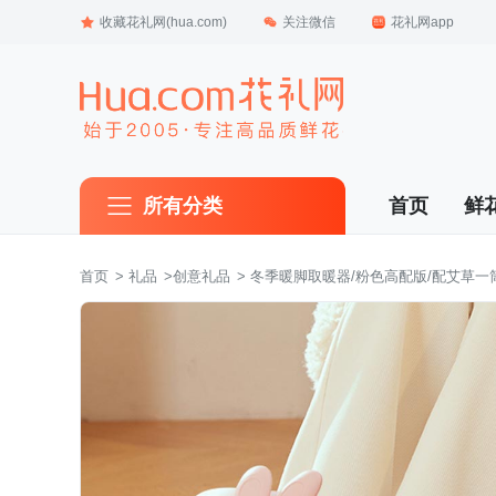
收藏花礼网(hua.com)
关注微信
花礼网app
所有分类
首页
鲜
首页
 >
礼品
 >
创意礼品
 > 冬季暖脚取暖器/粉色高配版/配艾草一