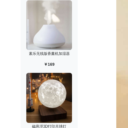
素乐无线版香薰机加湿器
￥169
磁悬浮3D打印月球灯