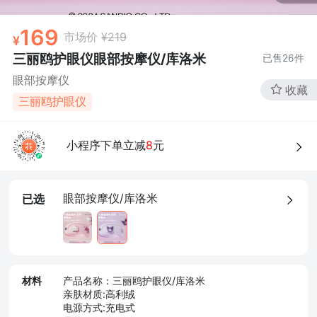
169
市场价
¥219
三丽鸥护眼仪眼部按摩仪/库洛米
已售
26
件
眼部按摩仪
收藏
三丽鸥护眼仪
小程序下单立减
8
元
眼部按摩仪/库洛米
已选
材料
产品名称：三丽鸥护眼仪/库洛米
亲肤材质:高利绒
电源方式:充电式