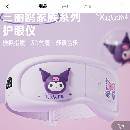
商品
评价
详情
配送说明
店铺信息
顺丰深圳发货, 全国可达, 包邮!
该地区暂无配送门店
确定
确定
1
/3