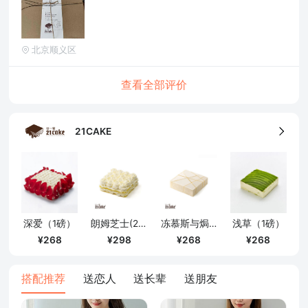
北京顺义区
查看全部评价
21CAKE
深爱（1磅）
朗姆芝士(2磅)
冻慕斯与焗芝士(1磅)
浅草（1磅）
268
298
268
268
搭配推荐
送恋人
送长辈
送朋友