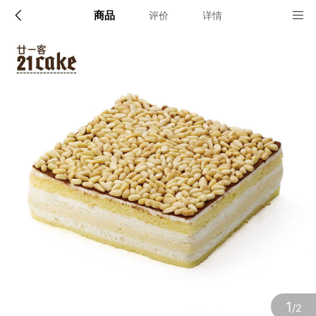
商品
评价
详情
配送说明
店铺信息
北京，上海，广州，深圳，天津，杭州，苏州，无锡
1、品牌类别
21CAKE蛋糕
确定
2、店铺地址
广东省深圳市福田区莲花街道福中社区深南大道2008号中国风凰
大厦2号楼17D
3、营业执照
1
/2