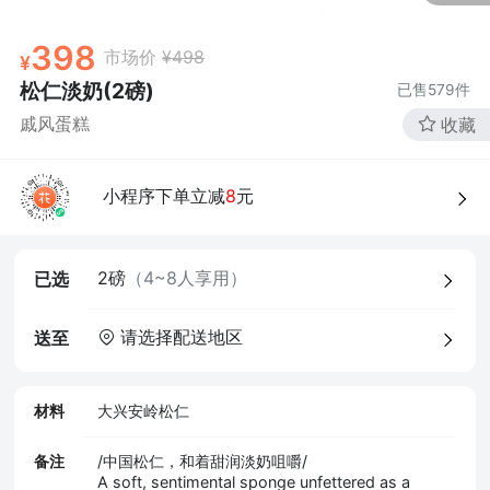
398
市场价
¥498
松仁淡奶(2磅)
已售
579
件
戚风蛋糕
收藏
小程序下单立减
8
元
4、食品经营许可证
2磅
（4~8人享用）
已选
请选择配送地区
送至
材料
大兴安岭松仁
备注
/中国松仁，和着甜润淡奶咀嚼/
A soft, sentimental sponge unfettered as a