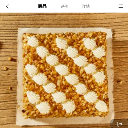
商品
评价
详情
配送说明
店铺信息
北京、上海、广州、深圳、杭州、苏州、无锡、天津
1、品牌类别
21CAKE蛋糕
确定
2、店铺地址
广东省深圳市福田区莲花街道福中社区深南大道2008号中国风凰
大厦2号楼17D
3、营业执照
1
/3