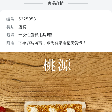
商品详情
编号
5225058
类别
蛋糕
包装
一次性蛋糕用具1套
附送
下单填写留言，即免费赠送精美贺卡！