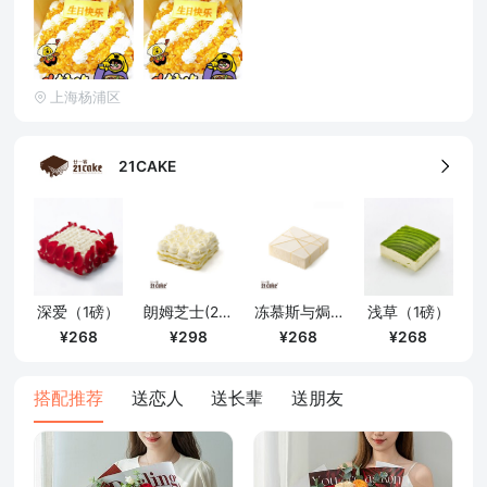
确定
上海杨浦区
21CAKE
深爱（1磅）
朗姆芝士(2磅)
冻慕斯与焗芝士(1磅)
浅草（1磅）
268
298
268
268
搭配推荐
送恋人
送长辈
送朋友