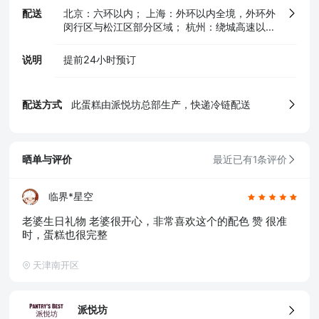
配送
北京：六环以内； 上海：外环以内全境，外环外
闵行区与松江区部分区域； 杭州：绕城高速以
内； 南京：长江以南宁洛高速与沪蓉高速之间区
域及沪蓉高速与南京绕城高速之间江宁区部分区
说明
提前24小时预订
5、食品生产许可证
域
配送方式
此蛋糕由派悦坊总部生产，快递冷链配送
晒单与评价
最近已有1条评价
临界*星空
老婆生日礼物 老婆很开心，非常喜欢这个的配色 赞 很准
时，蛋糕也很完整
天津南开区
派悦坊