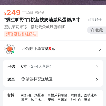
249
市场价
¥349
“蝶生旷野”白桃荔枝奶油戚风蛋糕/6寸
已售
24
件
蜜桃茉莉果冻，搭配云朵戚风蛋糕胚
收藏
清香荔枝香缇奶油
4、食品经营许可证
小程序下单立减
8
元
6寸
（2~4人享用）
已选
请选择配送地区
送至
材料
稀奶油、鸡蛋液、白桃茉莉果酱、绵白糖、荔枝速冻
果溶、饮用水、小麦粉、玉米油、纯牛奶、黄油