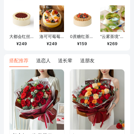
确定
大都会红丝绒蛋糕（6寸）
洛可可莓莓百香柠檬蛋糕（6寸）
0蔗糖红茶栗子奶油蛋糕/4寸
“云雾茶境”龙井柚子芝心戚风蛋糕/6寸
249
249
159
269
搭配推荐
送恋人
送长辈
送朋友