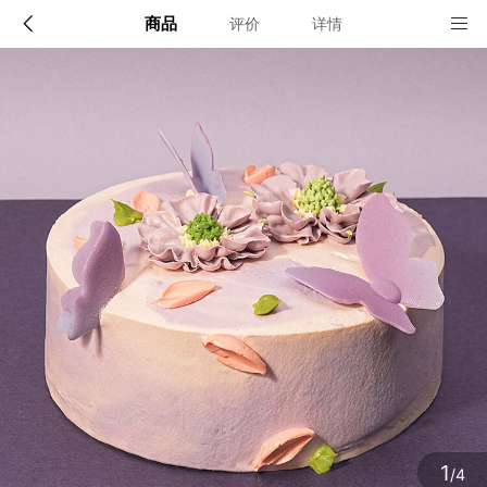
商品
评价
详情
配送说明
店铺信息
北京：六环以内； 上海：外环以内全境，外环外闵行区
1、品牌类别
与松江区部分区域； 杭州：绕城高速以内； 南京：长
江以南宁洛高速与沪蓉高速之间区域及沪蓉高速与南京
派悦坊蛋糕
绕城高速之间江宁区部分区域
2、店铺地址
确定
上海市奉贤区金汇镇金斗路168号1车间3层
3、营业执照
1
/4