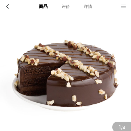
商品
评价
详情
配送说明
店铺信息
北京六环以内； 上海外环以内全境，外环外闵行区与松
1、品牌类别
江区部分区域； 杭州绕城高速以内。
派悦坊蛋糕
确定
2、店铺地址
上海市奉贤区金汇镇金斗路168号1车间3层
3、营业执照
1
/4