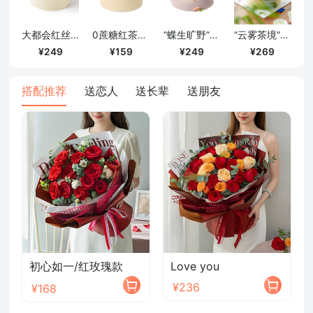
确定
大都会红丝绒蛋糕（6寸）
0蔗糖红茶栗子奶油蛋糕/4寸
“蝶生旷野”白桃荔枝奶油戚风蛋糕/6寸
“云雾茶境”龙井柚子芝心戚风蛋糕/6寸
249
159
249
269
搭配推荐
送恋人
送长辈
送朋友
初心如一/红玫瑰款
Love you
¥236
¥168