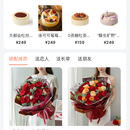
确定
大都会红丝绒蛋糕（6寸）
洛可可莓莓百香柠檬蛋糕（6寸）
0蔗糖红茶栗子奶油蛋糕/4寸
“蝶生旷野”白桃荔枝奶油戚风蛋糕/6寸
249
249
159
249
搭配推荐
送恋人
送长辈
送朋友