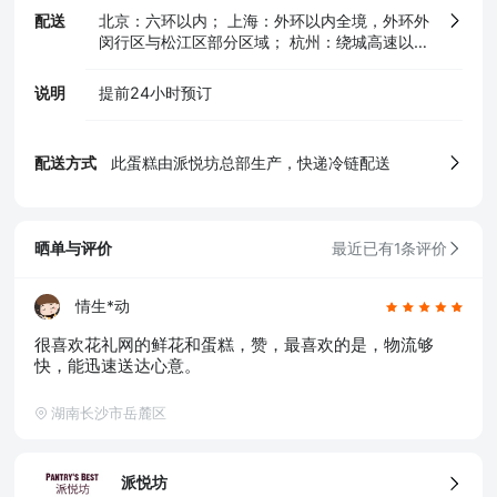
配送
北京：六环以内； 上海：外环以内全境，外环外
闵行区与松江区部分区域； 杭州：绕城高速以
内； 南京：长江以南宁洛高速与沪蓉高速之间区
域及沪蓉高速与南京绕城高速之间江宁区部分区
说明
提前24小时预订
5、食品生产许可证
域
配送方式
此蛋糕由派悦坊总部生产，快递冷链配送
晒单与评价
最近已有1条评价
情生*动
很喜欢花礼网的鲜花和蛋糕，赞，最喜欢的是，物流够
快，能迅速送达心意。
湖南长沙市岳麓区
派悦坊