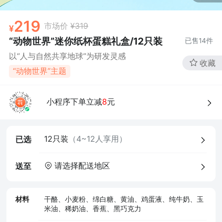
219
市场价
¥319
“动物世界”迷你纸杯蛋糕礼盒/12只装
已售
14
件
以“人与自然共享地球”为研发灵感
收藏
“动物世界”主题
4、食品经营许可证
小程序下单立减
8
元
12只装
（4~12人享用）
已选
请选择配送地区
送至
材料
干酪、小麦粉、绵白糖、黄油、鸡蛋液、纯牛奶、玉
米油、稀奶油、香蕉、黑巧克力