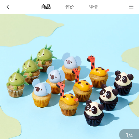
商品
评价
详情
配送说明
店铺信息
北京：六环以内； 上海：外环以内全境，外环外闵行区
1、品牌类别
与松江区部分区域； 杭州：绕城高速以内； 南京：长
江以南宁洛高速与沪蓉高速之间区域及沪蓉高速与南京
派悦坊蛋糕
绕城高速之间江宁区部分区域
2、店铺地址
确定
上海市奉贤区金汇镇金斗路168号1车间3层
3、营业执照
1
/4