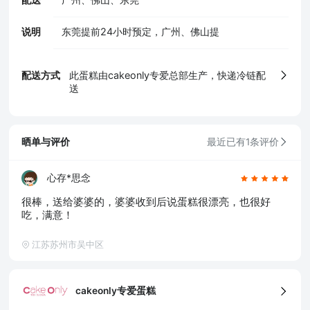
说明
东莞提前24小时预定，广州、佛山提
5、食品生产许可证
配送方式
此蛋糕由cakeonly专爱总部生产，快递冷链配
送
晒单与评价
最近已有1条评价
心存*思念
很棒，送给婆婆的，婆婆收到后说蛋糕很漂亮，也很好
吃，满意！
江苏苏州市吴中区
cakeonly专爱蛋糕