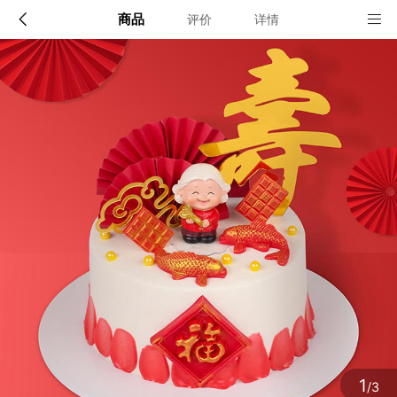
商品
评价
详情
配送说明
店铺信息
广州、佛山、东莞
1、品牌类别
cakeonly专爱蛋糕
确定
2、店铺地址
广州市荔湾区葵蓬穗盐路5号C座三楼
3、营业执照
1
/3