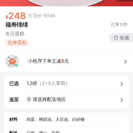
248
市场价
¥348
福寿绵绵
已售
12
件
生日蛋糕
收藏
祝寿蛋糕
4、食品经营许可证
小程序下单立减
8
元
1.2磅
（2~5人享用）
已选
请选择配送地区
送至
材料
鸡蛋、稀奶油、大豆油、白砂糖
配送
广州、佛山、东莞