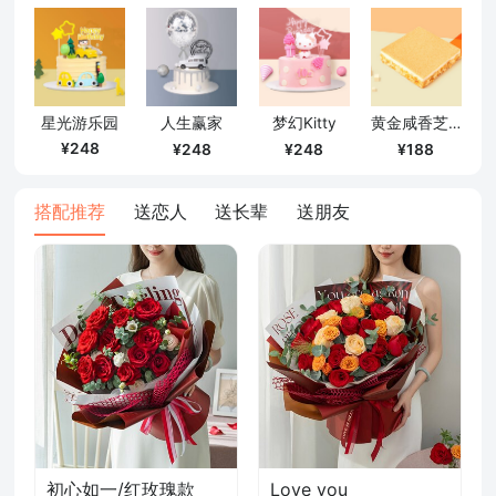
确定
星光游乐园
人生赢家
梦幻Kitty
黄金咸香芝士
248
248
248
188
搭配推荐
送恋人
送长辈
送朋友
初心如一/红玫瑰款
Love you