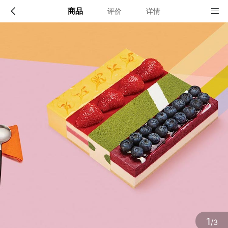
商品
评价
详情
配送说明
店铺信息
广州、佛山、东莞
1、品牌类别
cakeonly专爱蛋糕
确定
2、店铺地址
广州市荔湾区葵蓬穗盐路5号C座三楼
3、营业执照
1
/3