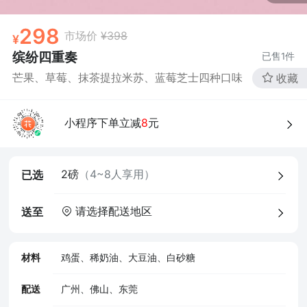
298
市场价
¥398
缤纷四重奏
已售
1
件
芒果、草莓、抹茶提拉米苏、蓝莓芝士四种口味
收藏
小程序下单立减
8
元
4、食品经营许可证
2磅
（4~8人享用）
已选
请选择配送地区
送至
材料
鸡蛋、稀奶油、大豆油、白砂糖
配送
广州、佛山、东莞