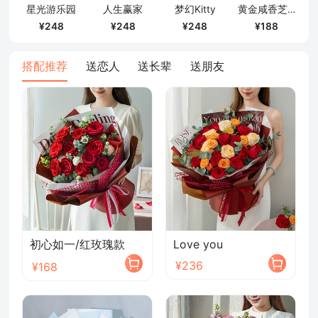
星光游乐园
人生赢家
梦幻Kitty
黄金咸香芝士
确定
248
248
248
188
搭配推荐
送恋人
送长辈
送朋友
初心如一/红玫瑰款
Love you
¥236
¥168