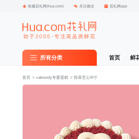
收藏花礼网(hua.com)
关注微信
花礼网app
所有分类
首页
鲜
首页
 >
 cakeonly专爱蛋糕
 > 惊喜芝心/6寸