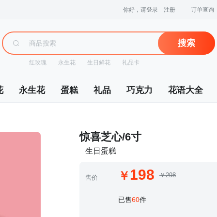
你好，请登录
注册
订单查询
搜索
红玫瑰
永生花
生日鲜花
礼品卡
花
永生花
蛋糕
礼品
巧克力
花语大全
 惊喜芝心/6寸
生日蛋糕
198
￥298
售价
 已售
60
件