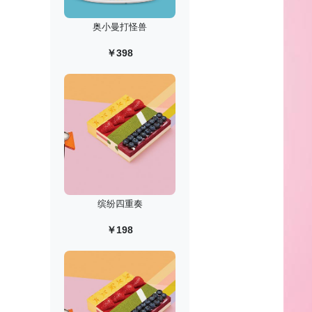
奥小曼打怪兽
￥398
缤纷四重奏
￥198