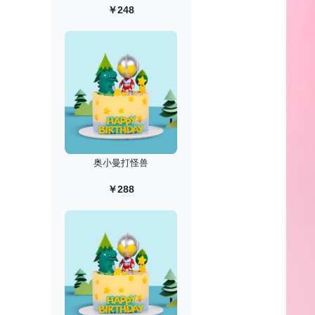
￥248
奥小曼打怪兽
￥288