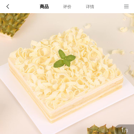
商品
评价
详情
配送说明
店铺信息
广州、佛山、东莞
1、品牌类别
cakeonly专爱蛋糕
确定
2、店铺地址
广州市荔湾区葵蓬穗盐路5号C座三楼
3、营业执照
1
/3