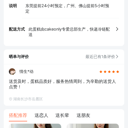
说明
东莞提前24小时预定，广州、佛山提前5小时预
定
配送方式
此蛋糕由cakeonly专爱总部生产，快递冷链配
5、食品生产许可证
送
晒单与评价
最近已有1条评价
情生*动
送货及时，蛋糕品质好，服务热情周到，为辛勤的送货人
点赞！
湖南长沙市岳麓区
搭配推荐
送恋人
送长辈
送朋友