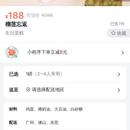
188
市场价
¥288
榴莲忘返
已售
7
件
生日蛋糕
收藏
小程序下单立减
8
元
4、食品经营许可证
1磅
（2~4人享用）
已选
请选择配送地区
送至
材料
鸡蛋、稀奶油、大豆油、白砂糖
配送
广州、佛山、东莞