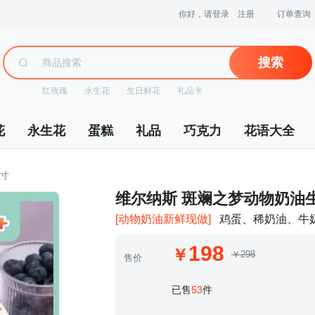
你好，请登录
注册
订单查询
搜索
红玫瑰
永生花
生日鲜花
礼品卡
花
永生花
蛋糕
礼品
巧克力
花语大全
英寸
 维尔纳斯 斑斓之梦动物奶油
[动物奶油新鲜现做]
 鸡蛋、稀奶油、牛
198
￥298
售价
 已售
53
件