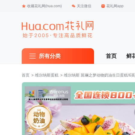
收藏花礼网(hua.com)
关注微信
花礼网app
所有分类
首页
鲜
首页
 >
 维尔纳斯蛋糕
 > 维尔纳斯 斑斓之梦动物奶油生日蛋糕/6