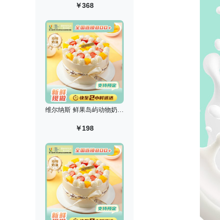
￥368
维尔纳斯 鲜果岛屿动物奶油生日蛋糕/6英寸
￥198