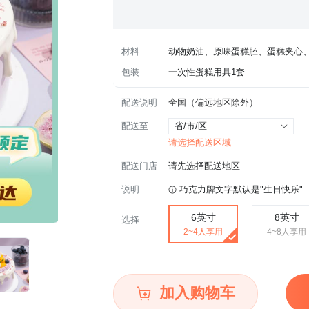
材料
动物奶油、原味蛋糕胚、蛋糕夹心
包装
一次性蛋糕用具1套
配送说明
全国（偏远地区除外）
配送至
省/市/区
请选择配送区域
配送门店
请先选择配送地区
说明
巧克力牌文字默认是"生日快乐"
6英寸
8英寸
选择
2~4人享用
4~8人享用
加入购物车