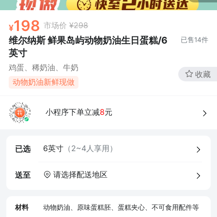
198
市场价
¥298
维尔纳斯 鲜果岛屿动物奶油生日蛋糕/6
已售
14
件
英寸
鸡蛋、稀奶油、牛奶
收藏
动物奶油新鲜现做
小程序下单立减
8
元
6英寸
（2~4人享用）
已选
请选择配送地区
送至
材料
动物奶油、原味蛋糕胚、蛋糕夹心、不可食用配件等