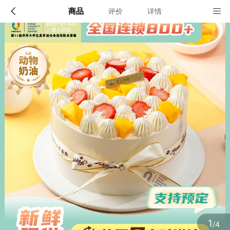
商品
评价
详情
配送说明
店铺信息
全国（偏远地区除外）
该地区暂无配送门店
确定
确定
1
/4