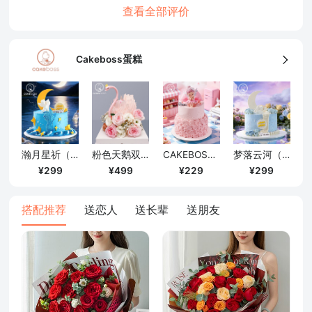
查看全部评价
Cakeboss蛋糕
瀚月星祈（6寸）
粉色天鹅双层蛋糕/8+6寸
CAKEBOSS“天使祈愿”水果奶油生日蛋糕/4寸
梦落云河（6英寸）
299
499
229
299
搭配推荐
送恋人
送长辈
送朋友