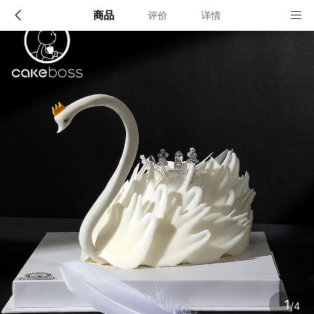
商品
评价
详情
配送说明
店铺信息
北京、上海
该地区暂无配送门店
确定
确定
1
/4