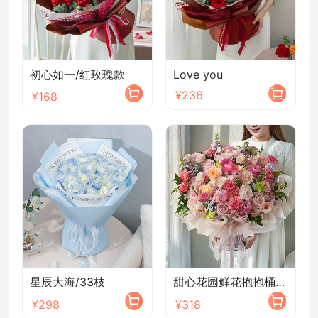
初心如一/红玫瑰款
Love you
¥236
¥168
星辰大海/33枝
甜心花园鲜花抱抱桶/2026新款
¥298
¥318