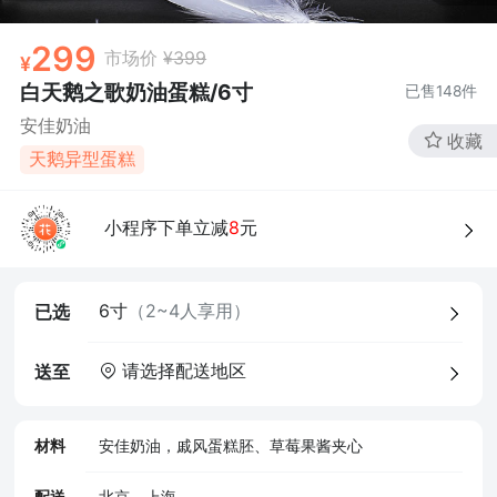
299
市场价
¥399
白天鹅之歌奶油蛋糕/6寸
已售
148
件
安佳奶油
收藏
天鹅异型蛋糕
小程序下单立减
8
元
6寸
（2~4人享用）
已选
请选择配送地区
送至
材料
安佳奶油，戚风蛋糕胚、草莓果酱夹心
配送
北京、上海