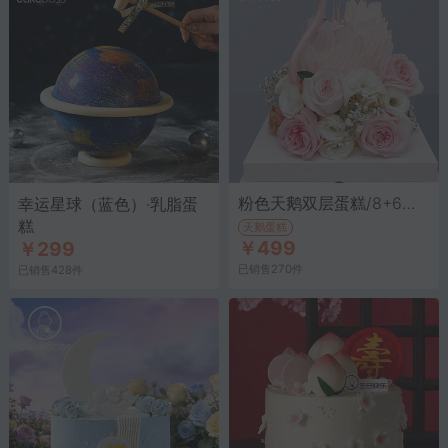
粉色天鹅双层蛋糕/8+6寸·水果奶油蛋糕
幸运星球（蓝色）·乳脂蛋
糕
天鹅蛋糕
￥499
￥299
已销售270件
已销售428件