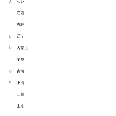
J
江苏
江西
吉林
CAKEBOSS马年限定“一马当先”水果奶油蛋糕/4寸·12生肖蛋糕之马年蛋糕
CAKEBOSS马年限定“风马凌云”水果奶油蛋糕/4寸·纯动物奶油、马年生肖限定蛋糕
L
辽宁
纯动物奶油
马年限定蛋糕
￥199
￥199
N
内蒙古
已销售10件
已销售23件
宁夏
Q
青海
S
上海
四川
山东