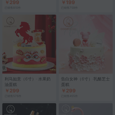
￥299
￥199
糕
已销售810件
已销售758件
利马如意（6寸）· 水果奶
告白女神（6寸）·乳酪芝士
油蛋糕
蛋糕
￥299
￥299
已销售576件
已销售455件