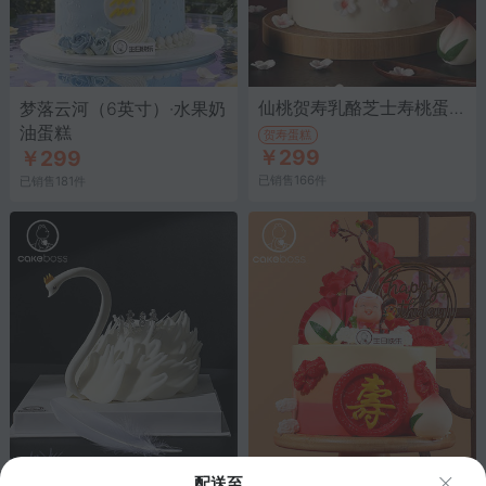
仙桃贺寿乳酪芝士寿桃蛋糕/6寸·仙桃、乳酪、芝士
梦落云河（6英寸）·水果奶
油蛋糕
贺寿蛋糕
￥299
￥299
已销售166件
已销售181件
白天鹅之歌奶油蛋糕/6寸· 安佳奶油
蟠桃献寿乳酪芝士蛋糕（寿
配送至