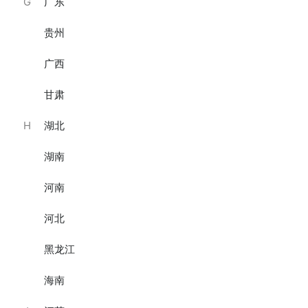
G
广东
贵州
广西
甘肃
H
湖北
湖南
小恐龙儿童蛋糕/6寸·乳酪芝士蛋糕
“快乐大眼萌”小黄人蛋糕/6
寸·戚风蛋糕
新品上线
河南
￥299
￥299
已销售47件
已销售45件
河北
黑龙江
海南