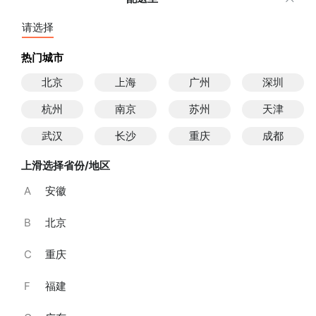
婆款）/6寸·乳酪芝士蛋糕
天鹅异型蛋糕
￥299
请选择
￥299
已销售148件
已销售104件
热门城市
北京
上海
广州
深圳
杭州
南京
苏州
天津
武汉
长沙
重庆
成都
上滑选择省份/地区
A
安徽
B
北京
小公主儿童蛋糕/6寸·乳酪芝士蛋糕
“竹林萌耍”可爱熊猫蛋糕/6
C
重庆
寸·戚风蛋糕
新品上线
￥299
￥299
F
福建
已销售101件
已销售51件