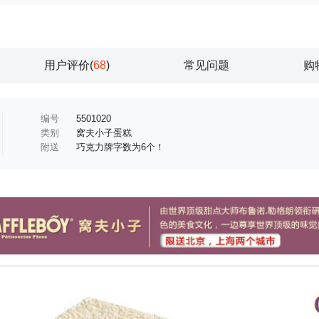
用户评价(
68
)
常见问题
购
编号
5501020
类别
窝夫小子蛋糕
附送
巧克力牌字数为6个！