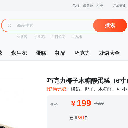
你好，请登录
注册
订单查询
搜索
红玫瑰
永生花
生日鲜花
礼品卡
花
永生花
蛋糕
礼品
巧克力
花语大全
 巧克力椰子木糖醇蛋糕（6寸
[健康无糖]
淡奶、椰子、木糖醇、可可
199
￥299
售价
 已售
891
件