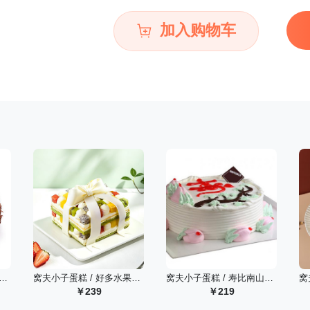
加入购物车
子蛋糕 / 德式巧克力松露（6寸）
窝夫小子蛋糕 / 好多水果蛋糕/1000克
窝夫小子蛋糕 / 寿比南山（8寸）
239
219