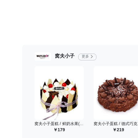
窝夫小子
更多
窝夫小子蛋糕 / 鲜奶水果(6寸)
窝夫小
179
219