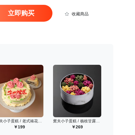
立即购买
收藏商品
窝夫小子蛋糕 / 老式裱花白脱蛋糕/6寸
窝夫小子蛋糕 / 杨枝甘露小鲜肉蛋糕700g
199
269