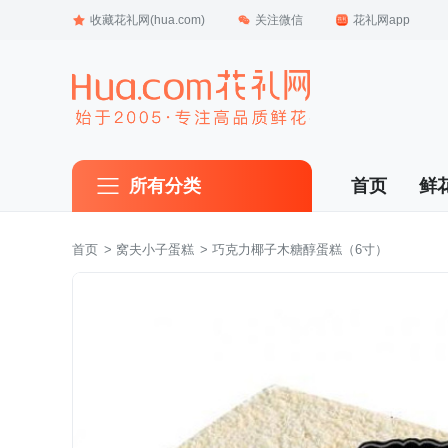
收藏花礼网(hua.com)
关注微信
花礼网app
所有分类
首页
鲜
首页
 >
窝夫小子蛋糕
 > 巧克力椰子木糖醇蛋糕（6寸）