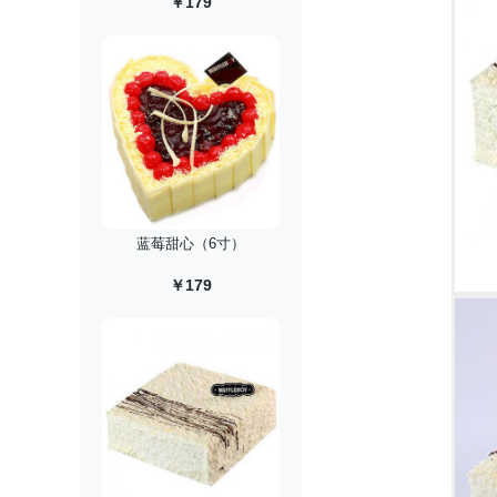
￥179
蓝莓甜心（6寸）
￥179