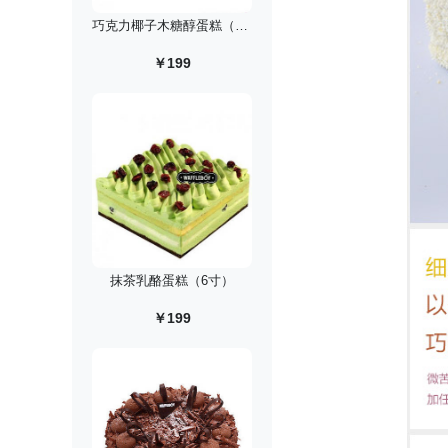
巧克力椰子木糖醇蛋糕（6寸）
￥199
抹茶乳酪蛋糕（6寸）
￥199