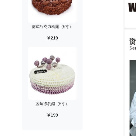
德式巧克力松露（6寸）
￥219
蓝莓冻乳酪（6寸）
￥199