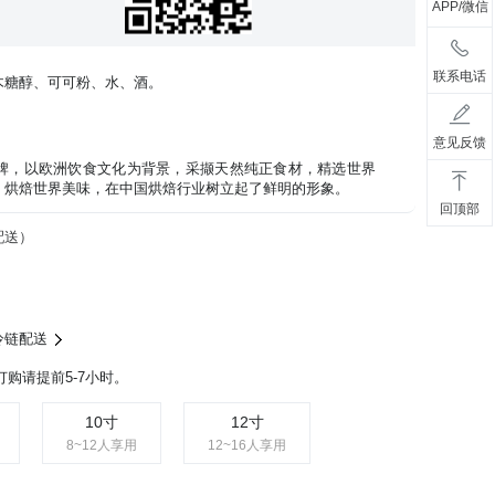
APP/微信
联系电话
木糖醇、可可粉、水、酒。
意见反馈
牌，以欧洲饮食文化为背景，采撷天然纯正食材，精选世界
，烘焙世界美味，在中国烘焙行业树立起了鲜明的形象。
回顶部
配送）
冷链配送
购请提前5-7小时。
10寸
12寸
8~12人享用
12~16人享用