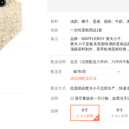
材料
淡奶、椰子、蛋液、面粉、牛奶、
包装
一次性蛋糕用品1套
备注
品牌：WAFFLEBOY 窝夫小子
窝夫小子是极具异国情调的蛋糕品
顶级原料制作，荟萃欧洲蛋糕经典
配送说明
北京（仅限配送六环内，六环外不
配送至
省/市/区
请选择配送区域
配送方式
此蛋糕由窝夫小子总部生产，快递
说明
请尽量提前一天订购，如需当天订
6寸
8寸
选择
2~4人享用
4~8人享用