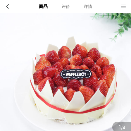
商品
评价
详情
配送说明
店铺信息
北京（仅限配送六环内，六环外不配送）
1、品牌类别
窝夫小子蛋糕
确定
2、店铺地址
北京市朝阳区朝阳门外大街20号1幢9层912室
3、营业执照
1
/4