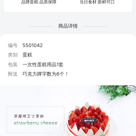
品牌蛋糕·品质保障
当日食材·新鲜可口
商品详情
编号
5501042
类别
蛋糕
包装
一次性蛋糕用品1套
附送
巧克力牌字数为6个！