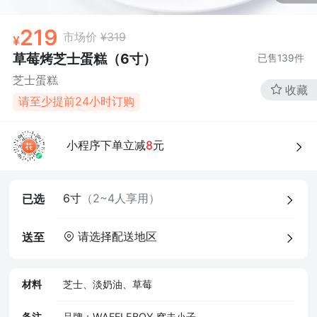
219
市场价
¥319
草莓烤芝士蛋糕（6寸）
已售
139
件
芝士蛋糕
收藏
请至少提前24小时订购
4、食品经营许可证
小程序下单立减
8
元
6寸
（2~4人享用）
已选
请选择配送地区
送至
材料
芝士、淡奶油、草莓
备注
品牌：WAFFLEBOY 窝夫小子