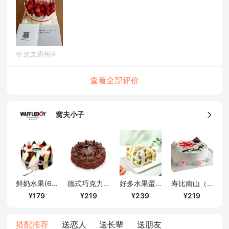
北京通州区
查看全部评价
窝夫小子
鲜奶水果(6寸)
德式巧克力松露（6寸）
好多水果蛋糕/1000克
寿比南山（8寸）
179
219
239
219
搭配推荐
送恋人
送长辈
送朋友