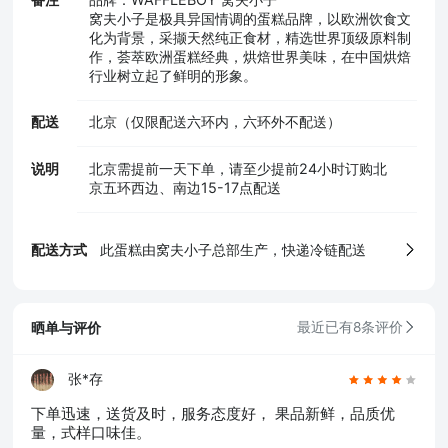
窝夫小子是极具异国情调的蛋糕品牌，以欧洲饮食文
化为背景，采撷天然纯正食材，精选世界顶级原料制
作，荟萃欧洲蛋糕经典，烘焙世界美味，在中国烘焙
行业树立起了鲜明的形象。
配送
北京（仅限配送六环内，六环外不配送）
说明
北京需提前一天下单，请至少提前24小时订购北
京五环西边、南边15-17点配送
配送方式
此蛋糕由窝夫小子总部生产，快递冷链配送
晒单与评价
最近已有8条评价
张*存
5、食品生产许可证
下单迅速，送货及时，服务态度好， 果品新鲜，品质优
量，式样口味佳。