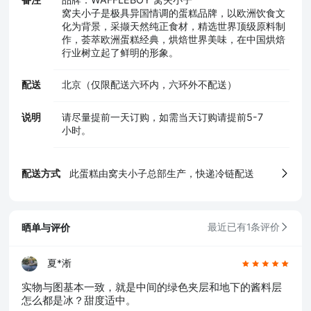
窝夫小子是极具异国情调的蛋糕品牌，以欧洲饮食文
化为背景，采撷天然纯正食材，精选世界顶级原料制
作，荟萃欧洲蛋糕经典，烘焙世界美味，在中国烘焙
行业树立起了鲜明的形象。
配送
北京（仅限配送六环内，六环外不配送）
说明
请尽量提前一天订购，如需当天订购请提前5-7
小时。
配送方式
此蛋糕由窝夫小子总部生产，快递冷链配送
晒单与评价
最近已有1条评价
夏*淅
5、食品生产许可证
实物与图基本一致，就是中间的绿色夹层和地下的酱料层
怎么都是冰？甜度适中。