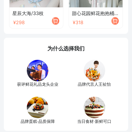
星辰大海/33枝
甜心花园鲜花抱抱桶/2026新款
¥298
¥318
为什么选择我们
获评鲜花礼品龙头企业
品牌代言人王祉怡
品牌蛋糕·品质保障
当日食材·新鲜可口