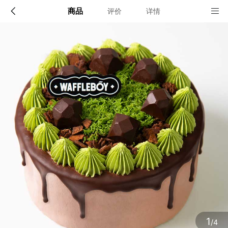
商品
评价
详情
配送说明
店铺信息
北京（仅限配送六环内，六环外不配送）
1、品牌类别
窝夫小子蛋糕
确定
2、店铺地址
北京市朝阳区朝阳门外大街20号1幢9层912室
3、营业执照
1
/4