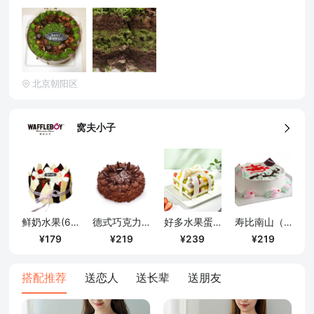
北京朝阳区
窝夫小子
鲜奶水果(6寸)
德式巧克力松露（6寸）
好多水果蛋糕/1000克
寿比南山（8寸）
确定
179
219
239
219
搭配推荐
送恋人
送长辈
送朋友