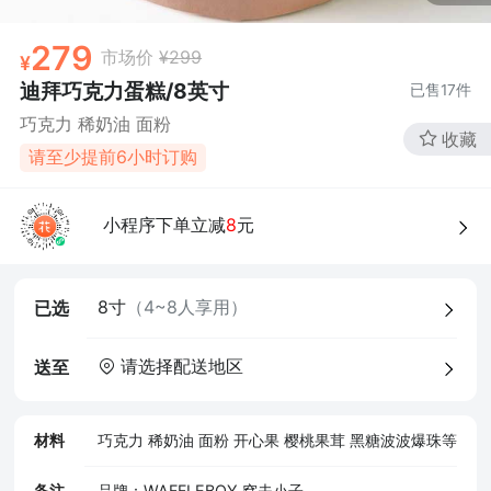
279
市场价
¥299
迪拜巧克力蛋糕/8英寸
已售
17
件
巧克力 稀奶油 面粉
收藏
请至少提前6小时订购
4、食品经营许可证
小程序下单立减
8
元
8寸
（4~8人享用）
已选
请选择配送地区
送至
材料
巧克力 稀奶油 面粉 开心果 樱桃果茸 黑糖波波爆珠等
备注
品牌：WAFFLEBOY 窝夫小子