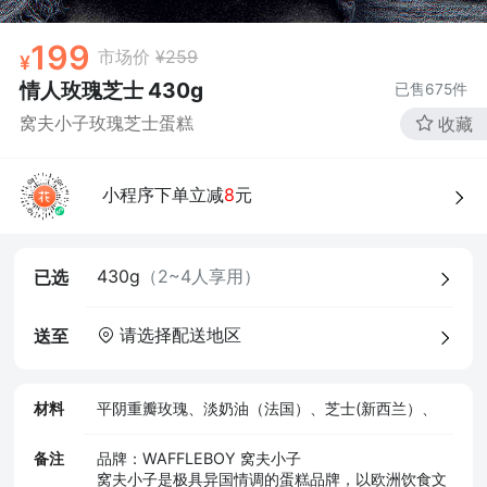
199
市场价
¥259
情人玫瑰芝士 430g
已售
675
件
窝夫小子玫瑰芝士蛋糕
收藏
小程序下单立减
8
元
4、食品经营许可证
430g
（2~4人享用）
已选
请选择配送地区
送至
材料
平阴重瓣玫瑰、淡奶油（法国）、芝士(新西兰）、
备注
品牌：WAFFLEBOY 窝夫小子
窝夫小子是极具异国情调的蛋糕品牌，以欧洲饮食文