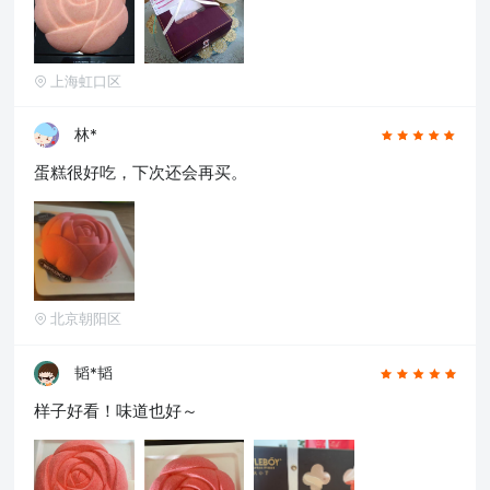
上海虹口区
林*
蛋糕很好吃，下次还会再买。
北京朝阳区
确定
韬*韬
样子好看！味道也好～