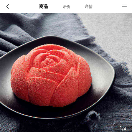
商品
评价
详情
配送说明
店铺信息
北京（仅限配送六环内，六环外不配送）
1、品牌类别
窝夫小子蛋糕
确定
2、店铺地址
北京市朝阳区朝阳门外大街20号1幢9层912室
3、营业执照
1
/4