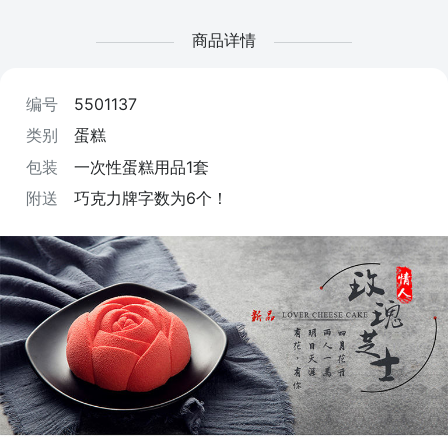
商品详情
编号
5501137
类别
蛋糕
包装
一次性蛋糕用品1套
附送
巧克力牌字数为6个！