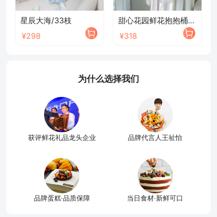
星辰大海/33枝
甜心花园鲜花抱抱桶/2026新款
¥298
¥318
为什么选择我们
获评鲜花礼品龙头企业
品牌代言人王祉怡
品牌蛋糕·品质保障
当日食材·新鲜可口