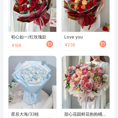
初心如一/红玫瑰款
Love you
¥236
¥168
星辰大海/33枝
甜心花园鲜花抱抱桶/2026新款