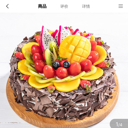
商品
评价
详情
配送说明
店铺信息
北京（六环以内）、上海（部分区的外围区域无法配
送，联系客服确认）、深圳、广州、东莞、佛山、惠
州、中山、肇庆、清远、湛江、天津、重庆、成都、武
该地区暂无配送门店
汉、西安、郑州、南京、合肥、南昌、福州、厦门、海
口、沈阳、长春、昆明、长沙、郴州、常德
确定
确定
1
/4