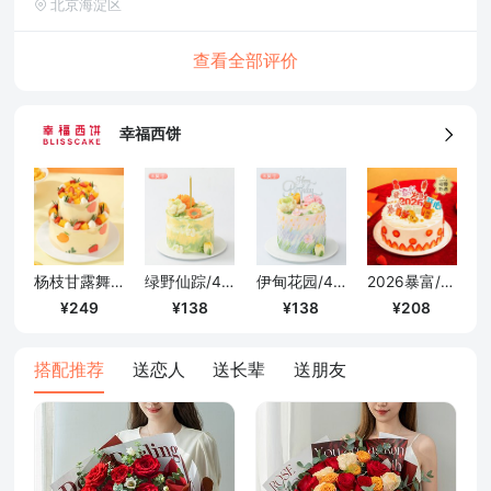
北京海淀区
查看全部评价
幸福西饼
杨枝甘露舞曲/6+4英寸
绿野仙踪/4寸
伊甸花园/4寸
2026暴富/1磅
249
138
138
208
搭配推荐
送恋人
送长辈
送朋友