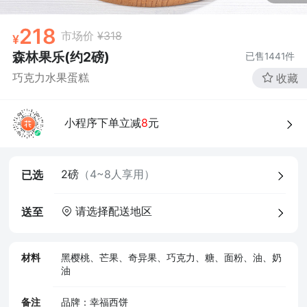
218
市场价
¥318
森林果乐(约2磅)
已售
1441
件
巧克力水果蛋糕
收藏
小程序下单立减
8
元
2磅
（4~8人享用）
已选
请选择配送地区
送至
材料
黑樱桃、芒果、奇异果、巧克力、糖、面粉、油、奶
油
备注
品牌：幸福西饼