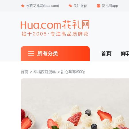
收藏花礼网(hua.com)
关注微信
花礼网app
所有分类
首页
鲜
首页
 >
幸福西饼蛋糕
 > 甜心莓莓/900g