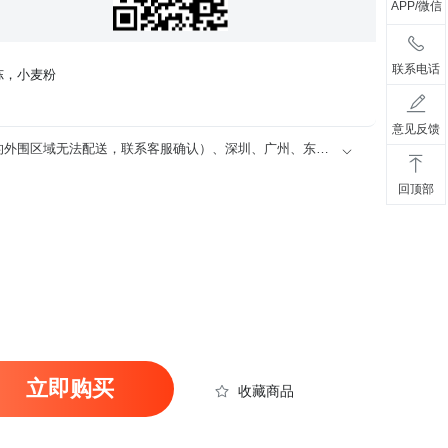
APP/微信
联系电话
冻，小麦粉
意见反馈
北京（六环以内）、上海（部分区的外围区域无法配送，联系客服确认）、深圳、广州、东莞、佛山、惠州、中山、肇庆、清远、湛江、天津、重庆、成都、武汉、西安、郑州、南京、合肥、南昌、福州、厦门、海口、沈阳、长春、昆明、长沙、郴州、常德
回顶部
立即购买
收藏商品