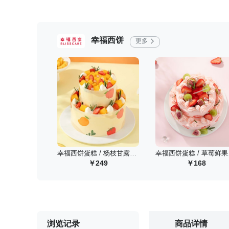
幸福西饼
更多
幸福西饼蛋糕 / 杨枝甘露舞曲/6+4英寸
幸福
249
168
浏览记录
商品详情