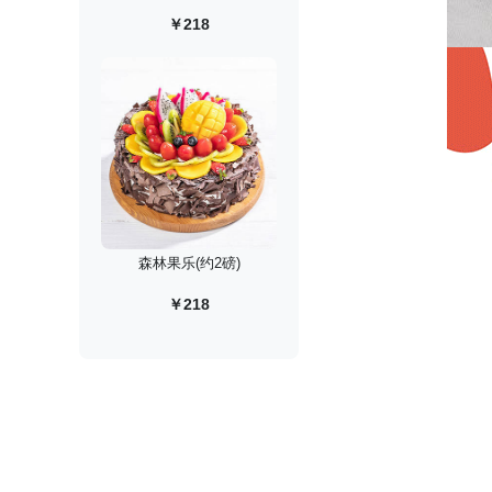
￥218
森林果乐(约2磅)
￥218