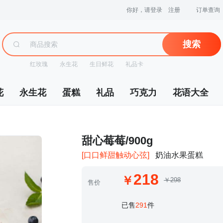
你好，请登录
注册
订单查询
搜索
红玫瑰
永生花
生日鲜花
礼品卡
花
永生花
蛋糕
礼品
巧克力
花语大全
 甜心莓莓/900g
[口口鲜甜触动心弦]
奶油水果蛋糕
218
￥298
售价
 已售
291
件