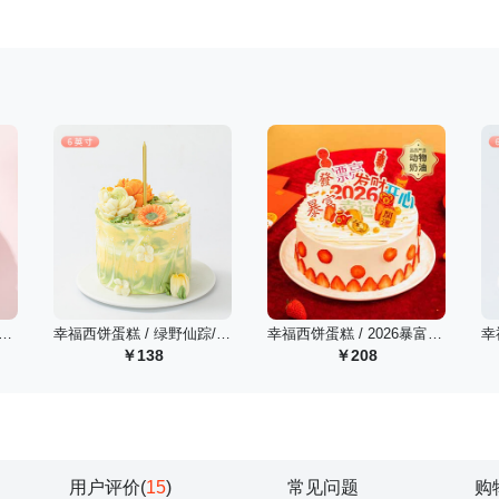
西饼蛋糕 / 草莓鲜果乐/6英寸
幸福西饼蛋糕 / 绿野仙踪/4寸
幸福西饼蛋糕 / 2026暴富/1磅
138
208
用户评价(
15
)
常见问题
购