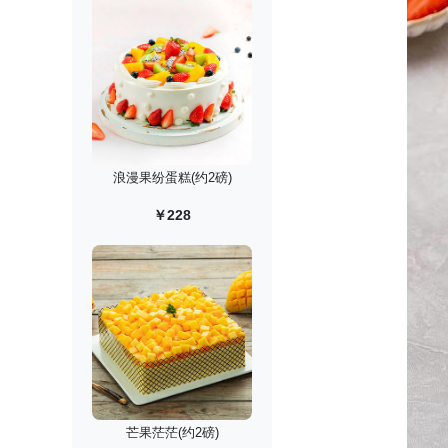
浪漫果纷蛋糕(约2磅)
￥228
芒果茫茫(约2磅)