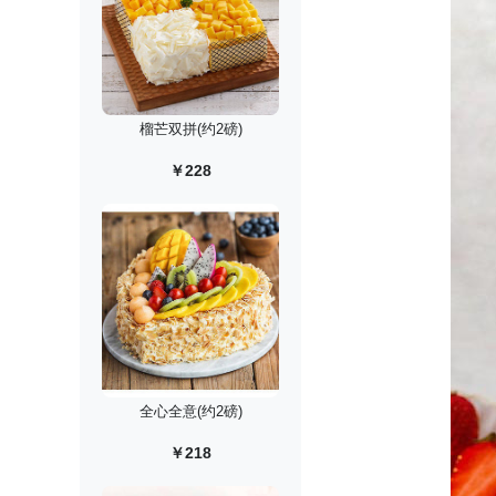
榴芒双拼(约2磅)
￥228
全心全意(约2磅)
￥218