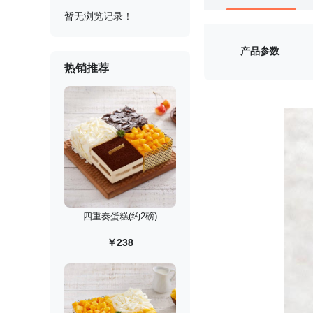
暂无浏览记录！
产品参数
热销推荐
四重奏蛋糕(约2磅)
￥238