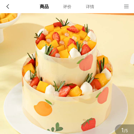
商品
评价
详情
配送说明
店铺信息
北京、深圳、广州、东莞、佛山、惠州、中山、肇庆、
天津、重庆、成都、武汉、西安、郑州、南京、合肥、
南昌、厦门、海口、沈阳、长春、昆明、长沙、杭州
该地区暂无配送门店
确定
确定
1
/5