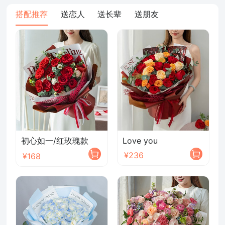
搭配推荐
送恋人
送长辈
送朋友
初心如一/红玫瑰款
Love you
¥236
¥168