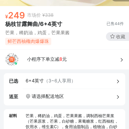
249
市场价
¥338
杨枝甘露舞曲/6+4英寸
已售
44
件
芒果，稀奶油，鸡蛋，芒果果酱
收藏
鲜芒西柚棷肉爆爆珠
小程序下单立减
8
元
6+4英寸
（3~6人享用）
已选
请选择配送地区
送至
材料
芒果，稀奶油，鸡蛋，芒果果酱，调制西柚芒果浆
（芒果原浆，芒果，白砂糖，果葡糖浆，红西柚粒，
饮用水，维生素C），食用油脂制品，植物油，白砂