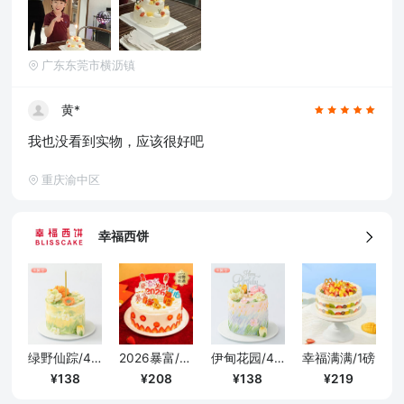
广东东莞市横沥镇
黄*
我也没看到实物，应该很好吧
重庆渝中区
幸福西饼
绿野仙踪/4寸
2026暴富/1磅
伊甸花园/4寸
幸福满满/1磅
138
208
138
219