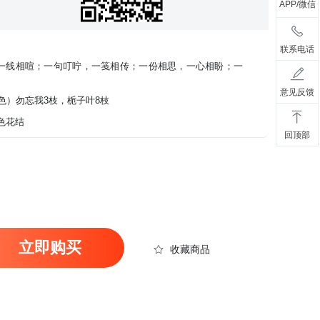
APP/微信
联系电话
一线相喧；一句叮咛，一笺相传；一份相思，一心相盼；一
意见反馈
色）勿忘我3枝，栀子叶8枝
色花结
回顶部
立即购买
收藏商品