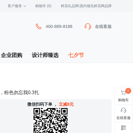
客户服务
 购物车
(0)
 鲜花礼品网:国内领先鲜花网品牌
400-889-8188
400-889-8188
在线客服
在线客服
企业团购
设计师臻选
七夕节
，粉色勿忘我0.3扎
购物车
 微信扫码下单
，
立减8元
在线客服