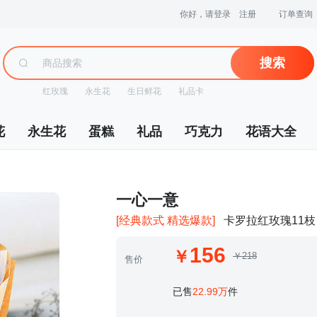
你好，请登录
注册
订单查询
搜索
红玫瑰
永生花
生日鲜花
礼品卡
花
永生花
蛋糕
礼品
巧克力
花语大全
 一心一意
[经典款式 精选爆款]
卡罗拉红玫瑰11枝
156
￥218
售价
 已售
22.99万
件