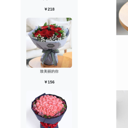
￥218
致美丽的你
￥156