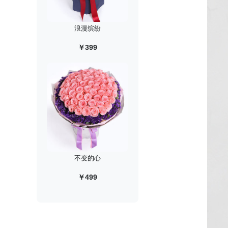
浪漫缤纷
￥399
不变的心
￥499