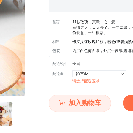
花语
11枝玫瑰，寓意一心一意！
有情之人，天天是节。一句寒暖，
份爱意，一生相恋。
材料
卡罗拉红玫瑰11枝，粉色(或者浅紫
包装
内层白色雾面纸，外层牛皮纸,咖啡
配送说明
全国
配送至
省/市/区
请选择配送区域
加入购物车