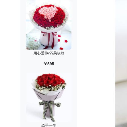
用心爱你/99朵玫瑰
￥595
牵手一生