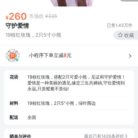
260
市场价
¥335
守护爱情
已售
1.43万
件
19枝红玫瑰，2只5寸小熊
收藏
小程序下单立减
8
元
花语
19枝红玫瑰，搭配2只可爱小熊，见证和守护爱情！
爱情是一种美丽的遇见,缘定三生共婵娟,守住爱情到
永远,只羡鸳鸯不羡仙!
材料
19枝红玫瑰，2只5"小熊，绿叶围边
配送
全国
晒单与评价
最近已有1426条评价