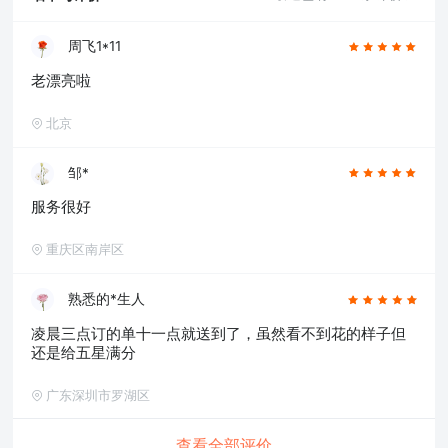
周飞1*11
老漂亮啦
北京
邹*
服务很好
重庆区南岸区
熟悉的*生人
凌晨三点订的单十一点就送到了，虽然看不到花的样子但
还是给五星满分
广东深圳市罗湖区
查看全部评价