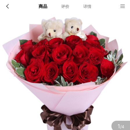
商品
评价
详情
配送说明
店铺信息
全国
该地区暂无配送门店
确定
确定
1
/4