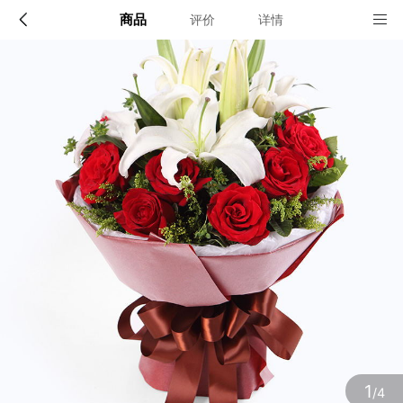
商品
评价
详情
配送说明
店铺信息
全国
该地区暂无配送门店
确定
确定
1
/4