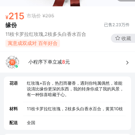
215
市场价
¥295
缘份
已售
2.23万
件
11枝卡罗拉红玫瑰,2枝多头白香水百合
收藏
寓意成双成对 百年好合
小程序下单立减
8
元
花语
红玫瑰+百合，热烈而馨香，遇到你纯属偶然，谁能
说清比缘份更深的东西，我的转身你成了我的风景，
有一种惊喜暗藏于心。
材料
11枝卡罗拉红玫瑰，2枝多头白香水百合，黄英10枝
配送
全国