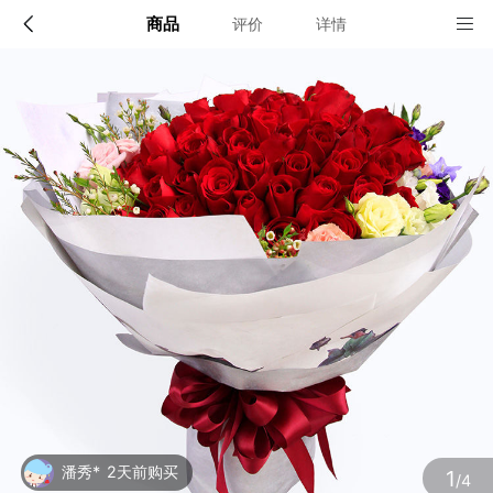
商品
评价
详情
配送说明
店铺信息
“精品鲜花”限送40个城市的市区及近郊：北京、上海、
广州、深圳、天津、重庆、大连、青岛、苏州、厦门、
宁波、温州、无锡、珠海、东莞、佛山，及其他省会城
该地区暂无配送门店
市（石家庄、太原、呼和浩特、沈阳、长春、哈尔滨、
南京、杭州、合肥、福州、南昌、济南、郑州、武汉、
长沙、南宁、海口、成都、贵阳、昆明、西安、兰州、
银川、乌鲁木齐）
确定
确定
1
/4