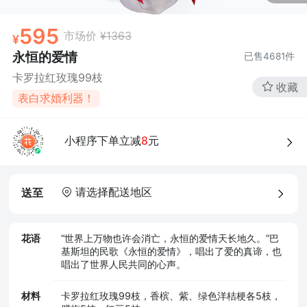
595
市场价
¥1363
永恒的爱情
已售
4681
件
卡罗拉红玫瑰99枝
收藏
表白求婚利器！
小程序下单立减
8
元
请选择配送地区
送至
花语
“世界上万物也许会消亡，永恒的爱情天长地久。”巴
基斯坦的民歌《永恒的爱情》，唱出了爱的真谛，也
唱出了世界人民共同的心声。
材料
卡罗拉红玫瑰99枝，香槟、紫、绿色洋桔梗各5枝，