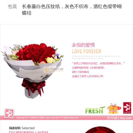
包装
长春藤白色压纹纸，灰色不织布，酒红色缎带蝴
蝶结