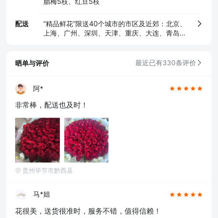
腊梅5枝、红豆5枝
配送
“精品鲜花”限送40个城市的市区及近郊：北京、
上海、广州、深圳、天津、重庆、大连、青岛、
苏州、厦门、宁波、温州、无锡、珠海、东莞、
佛山，及其他省会城市（石家庄、太原、呼和浩
特、沈阳、长春、哈尔滨、南京、杭州、合肥、
晒单与评价
最近已有330条评价
福州、南昌、济南、郑州、武汉、长沙、南宁、
海口、成都、贵阳、昆明、西安、兰州、银川、
乌鲁木齐）
阿*
非常棒，配送也及时！
贵州毕节市黔西县
马*姐
花很美，送货很准时，服务不错，值得信赖！