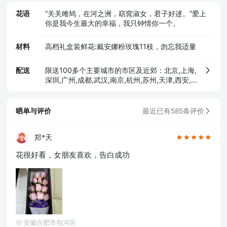
花语
“关关雎鸠，在河之洲，窈窕淑女，君子好逑。”爱上
你是我今生最大的幸福，我只钟情你一个。
材料
高档礼盒装鲜花:戴安娜粉玫瑰11枝，勿忘我适量
配送
限送100多个主要城市的市区及近郊：北京,上海,
深圳,广州,成都,武汉,南京,杭州,苏州,天津,西安,
长沙,东莞,厦门,佛山,沈阳,合肥,重庆,大连,郑州,
青岛,太原,无锡,石家庄,济南,宁波,哈尔滨,乌鲁木
齐,贵阳,昆明,福州,长春,南昌,兰州,珠海,南宁,中
晒单与评价
最近已有585条评价
山,常州,金华,邯郸,泉州,海口,嘉兴,南通,呼和浩
特,廊坊,唐山,温州,徐州,绵阳,烟台,襄阳,保定,潍
坊,镇江,衡阳,包头,赣州,扬州,清远,荆州,莆田,汉
郑*天
中,洛阳,湛江,九江,鞍山,大庆,秦皇岛,张家口,桂
花很好看，女朋友喜欢，告白成功
林,吉林,淄博,蚌埠,柳州,遵义,邢台,宜春,漳州,三
亚,宜宾,东营,临沂,德州,开封,大同,龙岩,齐齐哈
尔,连云港,新乡,黄冈,焦作,十堰,驻马店,信阳,牡丹
江,黄石,宝鸡,丹东,阜阳,北海,聊城,锦州,许昌,内
江,萍乡,安庆,承德,商丘,盘锦,乐山,沧州,河源,营
口,平顶山,临汾,韶关,日照,新余,晋城,松原,淮北,
淮南,晋中,潮州,滨州,自贡,六安,株州,濮阳,常熟,
安徽合肥市包河区
晋江,顺德,江阴,吴江,昆山,义乌,惠阳,银川,温江,