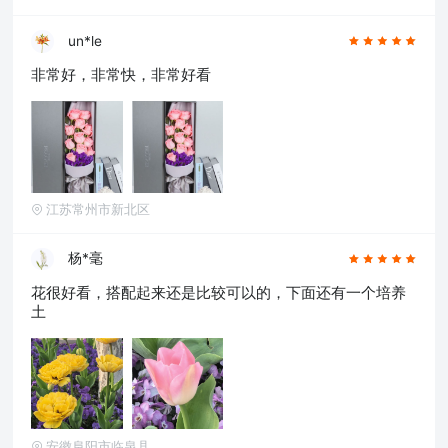
燕郊,新都,涿州,南沙,宜兴,即墨,海安县,都江堰,增
城,仙桃,菏泽
un*le
非常好，非常快，非常好看
江苏常州市新北区
杨*毫
花很好看，搭配起来还是比较可以的，下面还有一个培养
土
安徽阜阳市临泉县