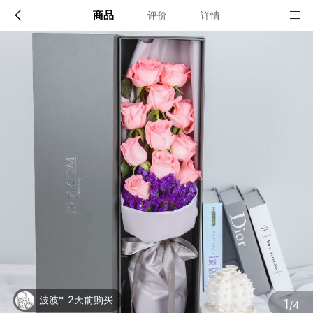
商品
评价
详情
配送说明
店铺信息
限送100多个主要城市的市区及近郊：北京,上海,深圳,广
州,成都,武汉,南京,杭州,苏州,天津,西安,长沙,东莞,厦门,
佛山,沈阳,合肥,重庆,大连,郑州,青岛,太原,无锡,石家庄,济
该地区暂无配送门店
南,宁波,哈尔滨,乌鲁木齐,贵阳,昆明,福州,长春,南昌,兰州,
珠海,南宁,中山,常州,金华,邯郸,泉州,海口,嘉兴,南通,呼和
浩特,廊坊,唐山,温州,徐州,绵阳,烟台,襄阳,保定,潍坊,镇
江,衡阳,包头,赣州,扬州,清远,荆州,莆田,汉中,洛阳,湛江,
九江,鞍山,大庆,秦皇岛,张家口,桂林,吉林,淄博,蚌埠,柳州,
确定
遵义,邢台,宜春,漳州,三亚,宜宾,东营,临沂,德州,开封,大
同,龙岩,齐齐哈尔,连云港,新乡,黄冈,焦作,十堰,驻马店,信
阳,牡丹江,黄石,宝鸡,丹东,阜阳,北海,聊城,锦州,许昌,内
江,萍乡,安庆,承德,商丘,盘锦,乐山,沧州,河源,营口,平顶
山,临汾,韶关,日照,新余,晋城,松原,淮北,淮南,晋中,潮州,
滨州,自贡,六安,株州,濮阳,常熟,晋江,顺德,江阴,吴江,昆
山,义乌,惠阳,银川,温江,燕郊,新都,涿州,南沙,宜兴,即墨,
海安县,都江堰,增城,仙桃,菏泽
波波*
2天前购买
1
/4