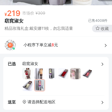
确定
219
市场价
¥309
窈窕淑女
已售
4008
件
精品玫瑰礼盒:戴安娜11枝，勿忘我适量
收藏
小程序下单立减
8
元
窈窕淑女
已选
请选择配送地区
送至