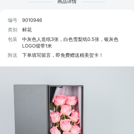
商品详情
编号
9010946
类别
鲜花
包装
中灰色人造纸3张，白色雪梨纸0.5张，银灰色
LOGO缎带1米
附送
下单填写留言，即免费赠送精美贺卡！