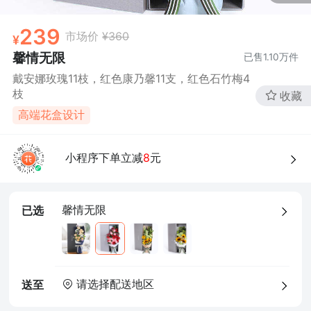
确定
239
市场价
¥360
馨情无限
已售
1.10万
件
戴安娜玫瑰11枝，红色康乃馨11支，红色石竹梅4
枝
收藏
高端花盒设计
小程序下单立减
8
元
馨情无限
已选
请选择配送地区
送至