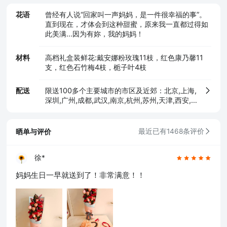
花语
曾经有人说“回家叫一声妈妈，是一件很幸福的事”。
直到现在，才体会到这种甜蜜，原来我一直都过得如
此美满...因为有妳，我的妈妈！
材料
高档礼盒装鲜花:戴安娜粉玫瑰11枝，红色康乃馨11
支，红色石竹梅4枝，栀子叶4枝
配送
限送100多个主要城市的市区及近郊：北京,上海,
深圳,广州,成都,武汉,南京,杭州,苏州,天津,西安,
长沙,东莞,厦门,佛山,沈阳,合肥,重庆,大连,郑州,
青岛,太原,无锡,石家庄,济南,宁波,哈尔滨,乌鲁木
齐,贵阳,昆明,福州,长春,南昌,兰州,珠海,南宁,中
晒单与评价
最近已有1468条评价
山,常州,金华,邯郸,泉州,海口,嘉兴,南通,呼和浩
特,廊坊,唐山,温州,徐州,绵阳,烟台,襄阳,保定,潍
坊,镇江,衡阳,包头,赣州,扬州,清远,荆州,莆田,汉
徐*
中,洛阳,湛江,九江,鞍山,大庆,秦皇岛,张家口,桂
妈妈生日一早就送到了！非常满意！！
林,吉林,淄博,蚌埠,柳州,遵义,邢台,宜春,漳州,三
亚,宜宾,东营,临沂,德州,开封,大同,龙岩,齐齐哈
尔,连云港,新乡,黄冈,焦作,十堰,驻马店,信阳,牡丹
江,黄石,宝鸡,丹东,阜阳,北海,聊城,锦州,许昌,内
江,萍乡,安庆,承德,商丘,盘锦,乐山,沧州,河源,营
口,平顶山,临汾,韶关,日照,新余,晋城,松原,淮北,