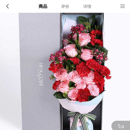
商品
评价
详情
配送说明
店铺信息
限送100多个主要城市的市区及近郊：北京,上海,深圳,广
州,成都,武汉,南京,杭州,苏州,天津,西安,长沙,东莞,厦门,
佛山,沈阳,合肥,重庆,大连,郑州,青岛,太原,无锡,石家庄,济
该地区暂无配送门店
南,宁波,哈尔滨,乌鲁木齐,贵阳,昆明,福州,长春,南昌,兰州,
珠海,南宁,中山,常州,金华,邯郸,泉州,海口,嘉兴,南通,呼和
浩特,廊坊,唐山,温州,徐州,绵阳,烟台,襄阳,保定,潍坊,镇
江,衡阳,包头,赣州,扬州,清远,荆州,莆田,汉中,洛阳,湛江,
九江,鞍山,大庆,秦皇岛,张家口,桂林,吉林,淄博,蚌埠,柳州,
确定
遵义,邢台,宜春,漳州,三亚,宜宾,东营,临沂,德州,开封,大
同,龙岩,齐齐哈尔,连云港,新乡,黄冈,焦作,十堰,驻马店,信
阳,牡丹江,黄石,宝鸡,丹东,阜阳,北海,聊城,锦州,许昌,内
江,萍乡,安庆,承德,商丘,盘锦,乐山,沧州,河源,营口,平顶
山,临汾,韶关,日照,新余,晋城,松原,淮北,淮南,晋中,潮州,
滨州,自贡,六安,株州,濮阳,常熟,晋江,顺德,江阴,吴江,昆
山,义乌,惠阳,银川,温江,燕郊,新都,涿州,南沙,宜兴,即墨,
海安县,都江堰,增城,仙桃,菏泽
1
/4