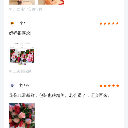
淮南,晋中,潮州,滨州,自贡,六安,株州,濮阳,常熟,
广西南宁市兴宁区
晋江,顺德,江阴,吴江,昆山,义乌,惠阳,银川,温江,
燕郊,新都,涿州,南沙,宜兴,即墨,海安县,都江堰,增
城,仙桃,菏泽
李*
妈妈很喜欢!
上海普陀区
刘*燕
花朵非常新鲜，包装也很精美。老会员了，还会再来。