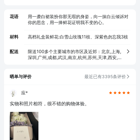
花语
用一袭白裙装扮你那无瑕的身姿，向一抹白云倾诉对
你的思念，用一捧鲜花证明我不变的心。
材料
高档礼盒装鲜花:白雪山玫瑰11枝、深紫色勿忘我3枝
配送
限送100多个主要城市的市区及近郊：北京,上海,
深圳,广州,成都,武汉,南京,杭州,苏州,天津,西安,
长沙,东莞,厦门,佛山,沈阳,合肥,重庆,大连,郑州,
青岛,太原,无锡,石家庄,济南,宁波,哈尔滨,乌鲁木
齐,贵阳,昆明,福州,长春,南昌,兰州,珠海,南宁,中
晒单与评价
最近已有3395条评价
山,常州,金华,邯郸,泉州,海口,嘉兴,南通,呼和浩
特,廊坊,唐山,温州,徐州,绵阳,烟台,襄阳,保定,潍
坊,镇江,衡阳,包头,赣州,扬州,清远,荆州,莆田,汉
应*
中,洛阳,湛江,九江,鞍山,大庆,秦皇岛,张家口,桂
实物和照片相符，很不错的购物体验。
林,吉林,淄博,蚌埠,柳州,遵义,邢台,宜春,漳州,三
亚,宜宾,东营,临沂,德州,开封,大同,龙岩,齐齐哈
尔,连云港,新乡,黄冈,焦作,十堰,驻马店,信阳,牡丹
江,黄石,宝鸡,丹东,阜阳,北海,聊城,锦州,许昌,内
江,萍乡,安庆,承德,商丘,盘锦,乐山,沧州,河源,营
口,平顶山,临汾,韶关,日照,新余,晋城,松原,淮北,