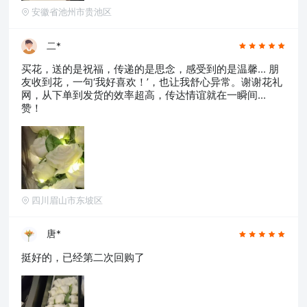
淮南,晋中,潮州,滨州,自贡,六安,株州,濮阳,常熟,
安徽省池州市贵池区
晋江,顺德,江阴,吴江,昆山,义乌,惠阳,银川,温江,
燕郊,新都,涿州,南沙,宜兴,即墨,海安县,都江堰,增
城,仙桃,菏泽
二*
买花，送的是祝福，传递的是思念，感受到的是温馨... 朋
友收到花，一句‘我好喜欢！’，也让我舒心异常。谢谢花礼
网，从下单到发货的效率超高，传达情谊就在一瞬间...
赞！
四川眉山市东坡区
唐*
挺好的，已经第二次回购了