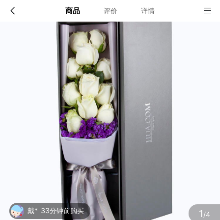
商品
评价
详情
配送说明
店铺信息
限送100多个主要城市的市区及近郊：北京,上海,深圳,广
州,成都,武汉,南京,杭州,苏州,天津,西安,长沙,东莞,厦门,
佛山,沈阳,合肥,重庆,大连,郑州,青岛,太原,无锡,石家庄,济
该地区暂无配送门店
南,宁波,哈尔滨,乌鲁木齐,贵阳,昆明,福州,长春,南昌,兰州,
珠海,南宁,中山,常州,金华,邯郸,泉州,海口,嘉兴,南通,呼和
浩特,廊坊,唐山,温州,徐州,绵阳,烟台,襄阳,保定,潍坊,镇
江,衡阳,包头,赣州,扬州,清远,荆州,莆田,汉中,洛阳,湛江,
九江,鞍山,大庆,秦皇岛,张家口,桂林,吉林,淄博,蚌埠,柳州,
确定
遵义,邢台,宜春,漳州,三亚,宜宾,东营,临沂,德州,开封,大
同,龙岩,齐齐哈尔,连云港,新乡,黄冈,焦作,十堰,驻马店,信
阳,牡丹江,黄石,宝鸡,丹东,阜阳,北海,聊城,锦州,许昌,内
江,萍乡,安庆,承德,商丘,盘锦,乐山,沧州,河源,营口,平顶
山,临汾,韶关,日照,新余,晋城,松原,淮北,淮南,晋中,潮州,
滨州,自贡,六安,株州,濮阳,常熟,晋江,顺德,江阴,吴江,昆
山,义乌,惠阳,银川,温江,燕郊,新都,涿州,南沙,宜兴,即墨,
海安县,都江堰,增城,仙桃,菏泽
戴*
33分钟前购买
1
/4