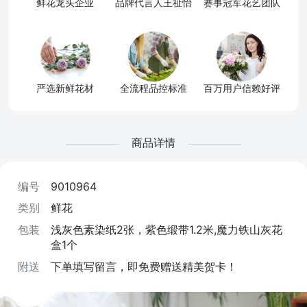
鲜花龙头企业
品牌代言人王祉怡
赛事冠军花艺团队
严选新鲜花材
全流程品控标准
百万用户信赖好评
商品详情
编号
9010964
类别
鲜花
包装
浅灰色素染纸2张，紫色缎带1.2米,魔力铁山灰花
盒1个
附送
下单填写留言，即免费赠送精美贺卡！