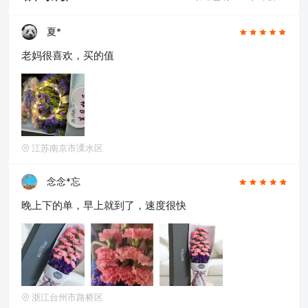
山,常州,金华,邯郸,泉州,海口,嘉兴,南通,呼和浩
特,廊坊,唐山,温州,徐州,绵阳,烟台,襄阳,保定,潍
坊,镇江,衡阳,包头,赣州,扬州,清远,荆州,莆田,汉
夏*
中,洛阳,湛江,九江,鞍山,大庆,秦皇岛,张家口,桂
老妈很喜欢，买的值
林,吉林,淄博,蚌埠,柳州,遵义,邢台,宜春,漳州,三
亚,宜宾,东营,临沂,德州,开封,大同,龙岩,齐齐哈
尔,连云港,新乡,黄冈,焦作,十堰,驻马店,信阳,牡丹
江,黄石,宝鸡,丹东,阜阳,北海,聊城,锦州,许昌,内
江,萍乡,安庆,承德,商丘,盘锦,乐山,沧州,河源,营
口,平顶山,临汾,韶关,日照,新余,晋城,松原,淮北,
淮南,晋中,潮州,滨州,自贡,六安,株州,濮阳,常熟,
江苏南京市溧水区
晋江,顺德,江阴,吴江,昆山,义乌,惠阳,银川,温江,
燕郊,新都,涿州,南沙,宜兴,即墨,海安县,都江堰,增
城,仙桃,菏泽
念念*忘
晚上下的单，早上就到了，速度很快
浙江台州市路桥区