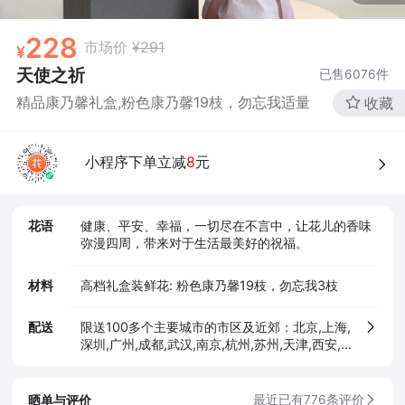
确定
228
市场价
¥291
天使之祈
已售
6076
件
精品康乃馨礼盒,粉色康乃馨19枝，勿忘我适量
收藏
小程序下单立减
8
元
花语
健康、平安、幸福，一切尽在不言中，让花儿的香味
弥漫四周，带来对于生活最美好的祝福。
材料
高档礼盒装鲜花: 粉色康乃馨19枝，勿忘我3枝
配送
限送100多个主要城市的市区及近郊：北京,上海,
深圳,广州,成都,武汉,南京,杭州,苏州,天津,西安,
长沙,东莞,厦门,佛山,沈阳,合肥,重庆,大连,郑州,
青岛,太原,无锡,石家庄,济南,宁波,哈尔滨,乌鲁木
齐,贵阳,昆明,福州,长春,南昌,兰州,珠海,南宁,中
晒单与评价
最近已有776条评价