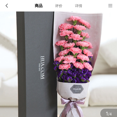
商品
评价
详情
配送说明
店铺信息
限送100多个主要城市的市区及近郊：北京,上海,深圳,广
州,成都,武汉,南京,杭州,苏州,天津,西安,长沙,东莞,厦门,
佛山,沈阳,合肥,重庆,大连,郑州,青岛,太原,无锡,石家庄,济
该地区暂无配送门店
南,宁波,哈尔滨,乌鲁木齐,贵阳,昆明,福州,长春,南昌,兰州,
珠海,南宁,中山,常州,金华,邯郸,泉州,海口,嘉兴,南通,呼和
浩特,廊坊,唐山,温州,徐州,绵阳,烟台,襄阳,保定,潍坊,镇
江,衡阳,包头,赣州,扬州,清远,荆州,莆田,汉中,洛阳,湛江,
九江,鞍山,大庆,秦皇岛,张家口,桂林,吉林,淄博,蚌埠,柳州,
确定
遵义,邢台,宜春,漳州,三亚,宜宾,东营,临沂,德州,开封,大
同,龙岩,齐齐哈尔,连云港,新乡,黄冈,焦作,十堰,驻马店,信
阳,牡丹江,黄石,宝鸡,丹东,阜阳,北海,聊城,锦州,许昌,内
江,萍乡,安庆,承德,商丘,盘锦,乐山,沧州,河源,营口,平顶
山,临汾,韶关,日照,新余,晋城,松原,淮北,淮南,晋中,潮州,
滨州,自贡,六安,株州,濮阳,常熟,晋江,顺德,江阴,吴江,昆
山,义乌,惠阳,银川,温江,燕郊,新都,涿州,南沙,宜兴,即墨,
海安县,都江堰,增城,仙桃,菏泽
1
/4