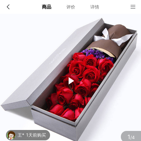
商品
评价
详情
配送说明
店铺信息
限送100多个主要城市的市区及近郊：北京,上海,深圳,广
州,成都,武汉,南京,杭州,苏州,天津,西安,长沙,东莞,厦门,
佛山,沈阳,合肥,重庆,大连,郑州,青岛,太原,无锡,石家庄,济
该地区暂无配送门店
南,宁波,哈尔滨,乌鲁木齐,贵阳,昆明,福州,长春,南昌,兰州,
珠海,南宁,中山,常州,金华,邯郸,泉州,海口,嘉兴,南通,呼和
浩特,廊坊,唐山,温州,徐州,绵阳,烟台,襄阳,保定,潍坊,镇
江,衡阳,包头,赣州,扬州,清远,荆州,莆田,汉中,洛阳,湛江,
九江,鞍山,大庆,秦皇岛,张家口,桂林,吉林,淄博,蚌埠,柳州,
确定
遵义,邢台,宜春,漳州,三亚,宜宾,东营,临沂,德州,开封,大
同,龙岩,齐齐哈尔,连云港,新乡,黄冈,焦作,十堰,驻马店,信
阳,牡丹江,黄石,宝鸡,丹东,阜阳,北海,聊城,锦州,许昌,内
江,萍乡,安庆,承德,商丘,盘锦,乐山,沧州,河源,营口,平顶
山,临汾,韶关,日照,新余,晋城,松原,淮北,淮南,晋中,潮州,
滨州,自贡,六安,株州,濮阳,常熟,晋江,顺德,江阴,吴江,昆
山,义乌,惠阳,银川,温江,燕郊,新都,涿州,南沙,宜兴,即墨,
海安县,都江堰,增城,仙桃,菏泽
王*
1天前购买
1
/4