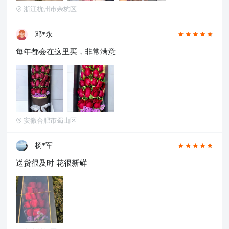
淮南,晋中,潮州,滨州,自贡,六安,株州,濮阳,常熟,
浙江杭州市余杭区
晋江,顺德,江阴,吴江,昆山,义乌,惠阳,银川,温江,
燕郊,新都,涿州,南沙,宜兴,即墨,海安县,都江堰,增
城,仙桃,菏泽
邓*永
每年都会在这里买，非常满意
安徽合肥市蜀山区
杨*军
送货很及时 花很新鲜