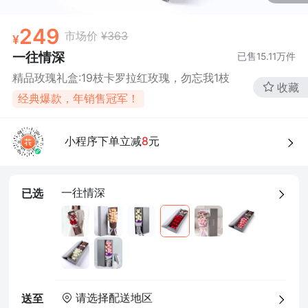
确定
249
市场价
¥363
一往情深
已售
15.11万
件
精品玫瑰礼盒:19枝卡罗拉红玫瑰，勿忘我1枝
收藏
经典爆款，年销售冠军！
小程序下单立减
8
元
一往情深
已选
请选择配送地区
送至