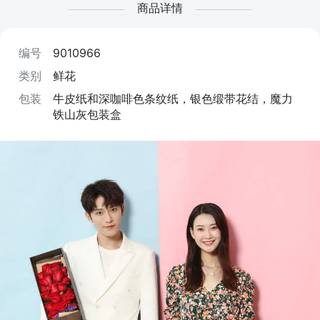
商品详情
编号
9010966
类别
鲜花
包装
牛皮纸和深咖啡色条纹纸，银色缎带花结，魔力
铁山灰包装盒