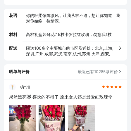
花语
你的轻柔像阵微风，让我从容不迫，想让你知道，我
对你始终一往情深。
材料
高档礼盒装鲜花:19枝卡罗拉红玫瑰，勿忘我1枝
配送
限送100多个主要城市的市区及近郊：北京,上海,
深圳,广州,成都,武汉,南京,杭州,苏州,天津,西安,
长沙,东莞,厦门,佛山,沈阳,合肥,重庆,大连,郑州,
青岛,太原,无锡,石家庄,济南,宁波,哈尔滨,乌鲁木
齐,贵阳,昆明,福州,长春,南昌,兰州,珠海,南宁,中
晒单与评价
最近已有10285条评价
山,常州,金华,邯郸,泉州,海口,嘉兴,南通,呼和浩
特,廊坊,唐山,温州,徐州,绵阳,烟台,襄阳,保定,潍
坊,镇江,衡阳,包头,赣州,扬州,清远,荆州,莆田,汉
杨*扣
中,洛阳,湛江,九江,鞍山,大庆,秦皇岛,张家口,桂
果然漂亮😻 喜欢的不得了 原来女人还是最爱红玫瑰🌹
林,吉林,淄博,蚌埠,柳州,遵义,邢台,宜春,漳州,三
亚,宜宾,东营,临沂,德州,开封,大同,龙岩,齐齐哈
尔,连云港,新乡,黄冈,焦作,十堰,驻马店,信阳,牡丹
江,黄石,宝鸡,丹东,阜阳,北海,聊城,锦州,许昌,内
江,萍乡,安庆,承德,商丘,盘锦,乐山,沧州,河源,营
口,平顶山,临汾,韶关,日照,新余,晋城,松原,淮北,