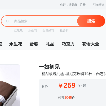
你好，请登录
注册
订单查询
搜索
红玫瑰
永生花
生日鲜花
礼品卡
花
永生花
蛋糕
礼品
巧克力
花语大全
 一如初见
精品玫瑰礼盒:坦尼克玫瑰19枝，勿忘
259
￥410
售价
 已售
3045
件