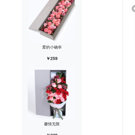
爱的小确幸
￥259
馨情无限