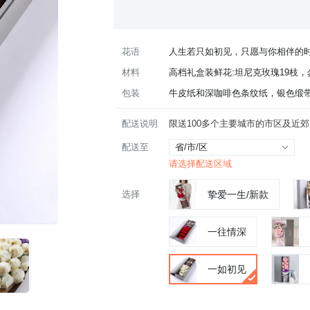
花语
人生若只如初见，只愿与你相伴的
材料
高档礼盒装鲜花:坦尼克玫瑰19枝
包装
牛皮纸和深咖啡色条纹纸，银色缎
配送说明
配送至
省/市/区
请选择配送区域
选择
挚爱一生/新款
一往情深
一如初见