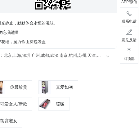
APP/微信
联系电话
时光静止，默默体会永恒的滋味。
，勿忘我适量
意见反馈
带花结，魔力铁山灰包装盒
限送100多个主要城市的市区及近郊：北京,上海,深圳,广州,成都,武汉,南京,杭州,苏州,天津,西安,长沙,东莞,厦门,佛山,沈阳,合肥,重庆,大连,郑州,青岛,太原,无锡,石家庄,济南,宁波,哈尔滨,乌鲁木齐,贵阳,昆明,福州,长春,南昌,兰州,珠海,南宁,中山,常州,金华,邯郸,泉州,海口,嘉兴,南通,呼和浩特,廊坊,唐山,温州,徐州,绵阳,烟台,襄阳,保定,潍坊,镇江,衡阳,包头,赣州,扬州,清远,荆州,莆田,汉中,洛阳,湛江,九江,鞍山,大庆,秦皇岛,张家口,桂林,吉林,淄博,蚌埠,柳州,遵义,邢台,宜春,漳州,三亚,宜宾,东营,临沂,德州,开封,大同,龙岩,齐齐哈尔,连云港,新乡,黄冈,焦作,十堰,驻马店,信阳,牡丹江,黄石,宝鸡,丹东,阜阳,北海,聊城,锦州,许昌,内江,萍乡,安庆,承德,商丘,盘锦,乐山,沧州,河源,营口,平顶山,临汾,韶关,日照,新余,晋城,松原,淮北,淮南,晋中,潮州,滨州,自贡,六安,株州,濮阳,常熟,晋江,顺德,江阴,吴江,昆山,义乌,惠阳,银川,温江,燕郊,新都,涿州,南沙,宜兴,即墨,海安县,都江堰,增城,仙桃,菏泽
回顶部
你最珍贵
真爱如初
可爱女人/新款
暖暖
窈窕淑女