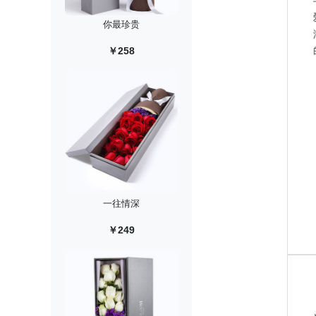
你最珍贵
￥258
一往情深
￥249