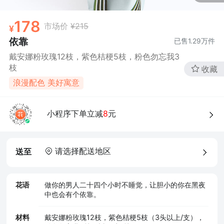
178
市场价
¥215
依靠
已售
1.29万
件
戴安娜粉玫瑰12枝，紫色桔梗5枝，粉色勿忘我3
枝
收藏
浪漫配色 美好寓意
小程序下单立减
8
元
请选择配送地区
送至
花语
做你的男人二十四个小时不睡觉，让胆小的你在黑夜
中也会有个依靠。
材料
戴安娜粉玫瑰12枝，紫色桔梗5枝（3头以上/支），