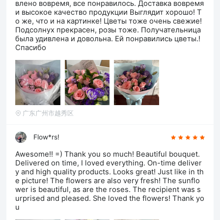
влено вовремя, все понравилось. Доставка вовремя
и высокое качество продукции Выглядит хорошо! Т
о же, что и на картинке! Цветы тоже очень свежие!
Подсолнух прекрасен, розы тоже. Получательница
была удивлена ​​и довольна. Ей понравились цветы.!
Спасибо
广东广州市越秀区
Flow*rs!
Awesome!! =) Thank you so much! Beautiful bouquet.
Delivered on time, I loved everything. On-time deliver
y and high quality products. Looks great! Just like in th
e picture! The flowers are also very fresh! The sunflo
wer is beautiful, as are the roses. The recipient was s
urprised and pleased. She loved the flowers! Thank yo
u