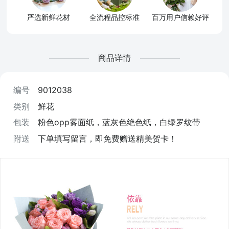
严选新鲜花材
全流程品控标准
百万用户信赖好评
商品详情
编号
9012038
类别
鲜花
包装
粉色opp雾面纸，蓝灰色绝色纸，白绿罗纹带
附送
下单填写留言，即免费赠送精美贺卡！