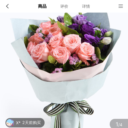
商品
评价
详情
配送说明
店铺信息
全国
该地区暂无配送门店
确定
确定
2天前购买
X*
1
/4