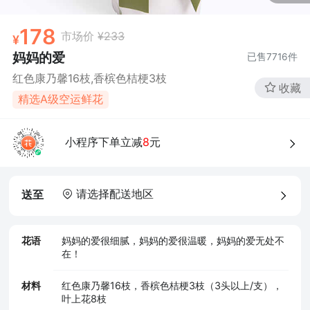
178
市场价
¥233
妈妈的爱
已售
7716
件
红色康乃馨16枝,香槟色桔梗3枝
收藏
精选A级空运鲜花
小程序下单立减
8
元
请选择配送地区
送至
花语
妈妈的爱很细腻，妈妈的爱很温暖，妈妈的爱无处不
在！
材料
红色康乃馨16枝，香槟色桔梗3枝（3头以上/支），
叶上花8枝