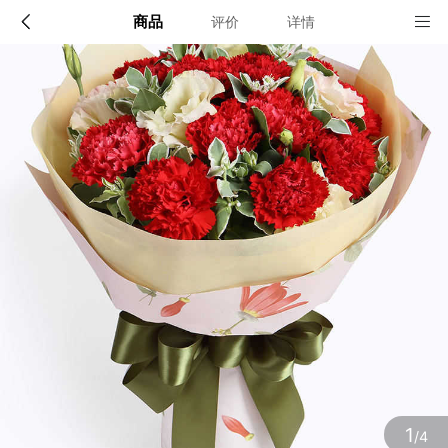
商品
评价
详情
配送说明
店铺信息
全国
该地区暂无配送门店
确定
确定
1
/4