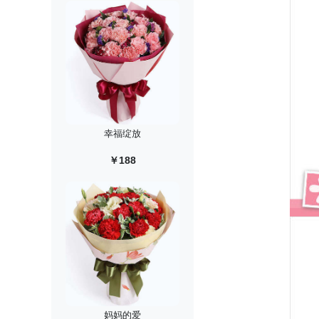
幸福绽放
￥188
妈妈的爱