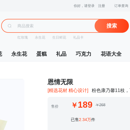
你好，请登录
注册
订单查询
搜索
红玫瑰
永生花
生日鲜花
礼品卡
花
永生花
蛋糕
礼品
巧克力
花语大全
 恩情无限
[精选花材 精心设计]
粉色康乃馨11枝，
189
￥268
售价
 已售
2.34万
件