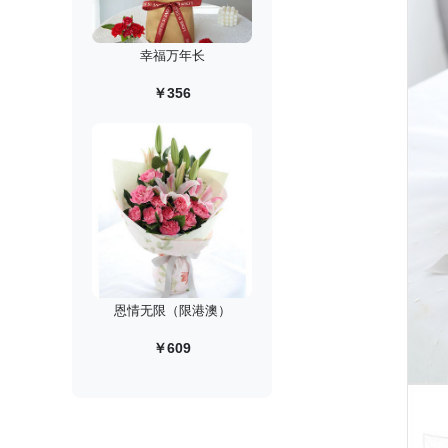
幸福万年长
￥356
恩情无限（限港澳）
￥609