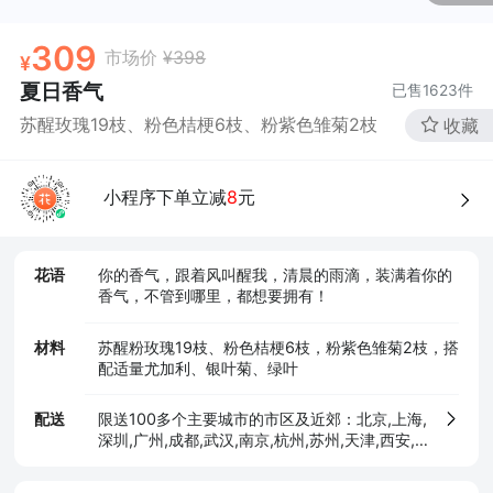
确定
309
市场价
¥398
夏日香气
已售
1623
件
苏醒玫瑰19枝、粉色桔梗6枝、粉紫色雏菊2枝
收藏
小程序下单立减
8
元
花语
你的香气，跟着风叫醒我，清晨的雨滴，装满着你的
香气，不管到哪里，都想要拥有！
材料
苏醒粉玫瑰19枝、粉色桔梗6枝，粉紫色雏菊2枝，搭
配适量尤加利、银叶菊、绿叶
配送
限送100多个主要城市的市区及近郊：北京,上海,
深圳,广州,成都,武汉,南京,杭州,苏州,天津,西安,
长沙,东莞,厦门,佛山,沈阳,合肥,重庆,大连,郑州,
青岛,太原,无锡,石家庄,济南,宁波,哈尔滨,乌鲁木