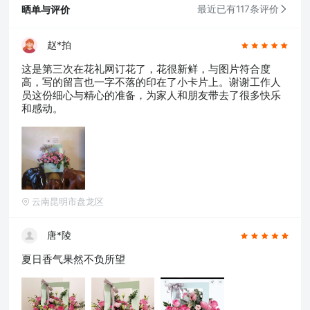
齐,贵阳,昆明,福州,长春,南昌,兰州,珠海,南宁,中
晒单与评价
最近已有117条评价
山,常州,金华,邯郸,泉州,海口,嘉兴,南通,呼和浩
特,廊坊,唐山,温州,徐州,绵阳,烟台,襄阳,保定,潍
坊,镇江,衡阳,包头,赣州,扬州,清远,荆州,莆田,汉
赵*拍
中,洛阳,湛江,九江,鞍山,大庆,秦皇岛,张家口,桂
这是第三次在花礼网订花了，花很新鲜，与图片符合度
林,吉林,淄博,蚌埠,柳州,遵义,邢台,宜春,漳州,三
高，写的留言也一字不落的印在了小卡片上。谢谢工作人
亚,宜宾,东营,临沂,德州,开封,大同,龙岩,齐齐哈
员这份细心与精心的准备，为家人和朋友带去了很多快乐
尔,连云港,新乡,黄冈,焦作,十堰,驻马店,信阳,牡丹
和感动。
江,黄石,宝鸡,丹东,阜阳,北海,聊城,锦州,许昌,内
江,萍乡,安庆,承德,商丘,盘锦,乐山,沧州,河源,营
口,平顶山,临汾,韶关,日照,新余,晋城,松原,淮北,
淮南,晋中,潮州,滨州,自贡,六安,株州,濮阳,常熟,
晋江,顺德,江阴,吴江,昆山,义乌,惠阳,银川,温江,
燕郊,新都,涿州,南沙,宜兴,即墨,海安县,都江堰,增
城,仙桃,菏泽
云南昆明市盘龙区
唐*陵
夏日香气果然不负所望