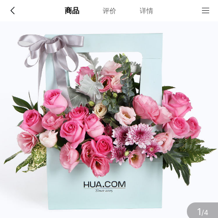
商品
评价
详情
配送说明
店铺信息
限送100多个主要城市的市区及近郊：北京,上海,深圳,广
州,成都,武汉,南京,杭州,苏州,天津,西安,长沙,东莞,厦门,
佛山,沈阳,合肥,重庆,大连,郑州,青岛,太原,无锡,石家庄,济
该地区暂无配送门店
南,宁波,哈尔滨,乌鲁木齐,贵阳,昆明,福州,长春,南昌,兰州,
珠海,南宁,中山,常州,金华,邯郸,泉州,海口,嘉兴,南通,呼和
浩特,廊坊,唐山,温州,徐州,绵阳,烟台,襄阳,保定,潍坊,镇
江,衡阳,包头,赣州,扬州,清远,荆州,莆田,汉中,洛阳,湛江,
九江,鞍山,大庆,秦皇岛,张家口,桂林,吉林,淄博,蚌埠,柳州,
确定
遵义,邢台,宜春,漳州,三亚,宜宾,东营,临沂,德州,开封,大
同,龙岩,齐齐哈尔,连云港,新乡,黄冈,焦作,十堰,驻马店,信
阳,牡丹江,黄石,宝鸡,丹东,阜阳,北海,聊城,锦州,许昌,内
江,萍乡,安庆,承德,商丘,盘锦,乐山,沧州,河源,营口,平顶
山,临汾,韶关,日照,新余,晋城,松原,淮北,淮南,晋中,潮州,
滨州,自贡,六安,株州,濮阳,常熟,晋江,顺德,江阴,吴江,昆
山,义乌,惠阳,银川,温江,燕郊,新都,涿州,南沙,宜兴,即墨,
海安县,都江堰,增城,仙桃,菏泽
1
/4