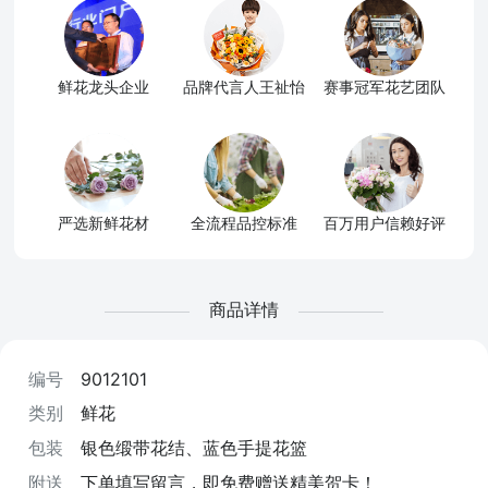
鲜花龙头企业
品牌代言人王祉怡
赛事冠军花艺团队
严选新鲜花材
全流程品控标准
百万用户信赖好评
商品详情
编号
9012101
类别
鲜花
包装
银色缎带花结、蓝色手提花篮
附送
下单填写留言，即免费赠送精美贺卡！