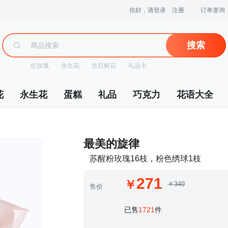
你好，请登录
注册
订单查询
搜索
红玫瑰
永生花
生日鲜花
礼品卡
花
永生花
蛋糕
礼品
巧克力
花语大全
 最美的旋律
苏醒粉玫瑰16枝，粉色绣球1枝
271
￥349
售价
 已售
1721
件