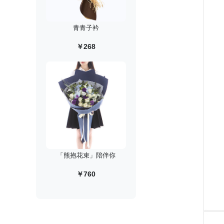
青青子衿
￥268
「熊抱花束」陪伴你
￥760