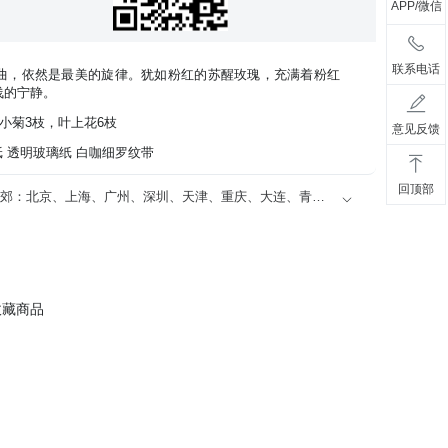
APP/微信
联系电话
曲，依然是最美的旋律。犹如粉红的苏醒玫瑰，充满着粉红
浅的宁静。
小菊3枝，叶上花6枝
意见反馈
纸 透明玻璃纸 白咖细罗纹带
回顶部
“精品鲜花”限送40个城市的市区及近郊：北京、上海、广州、深圳、天津、重庆、大连、青岛、苏州、厦门、宁波、温州、无锡、珠海、东莞、佛山，及其他省会城市（石家庄、太原、呼和浩特、沈阳、长春、哈尔滨、南京、杭州、合肥、福州、南昌、济南、郑州、武汉、长沙、南宁、海口、成都、贵阳、昆明、西安、兰州、银川、乌鲁木齐）
收藏商品