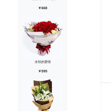
￥668
永恒的爱情
￥595