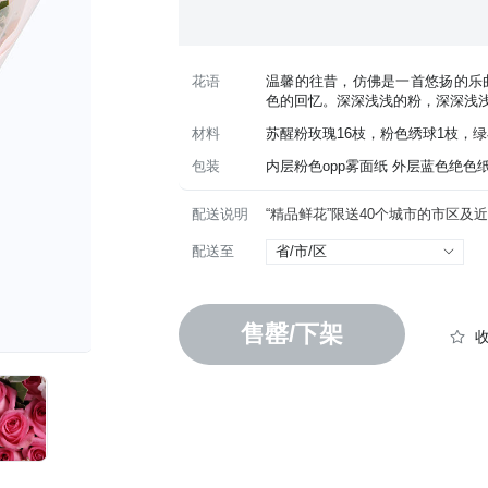
花语
温馨的往昔，仿佛是一首悠扬的乐
色的回忆。深深浅浅的粉，深深浅
材料
苏醒粉玫瑰16枝，粉色绣球1枝，绿
包装
 内层粉色opp雾面纸 外层蓝色绝色
配送说明
配送至
省/市/区
售罄/下架