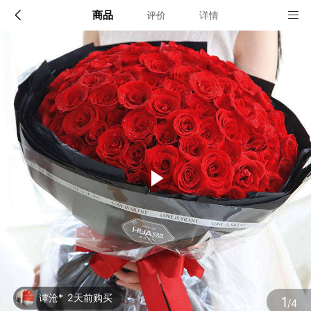
商品
评价
详情
配送说明
店铺信息
全国
该地区暂无配送门店
确定
确定
谭沧*
2天前购买
1
/4