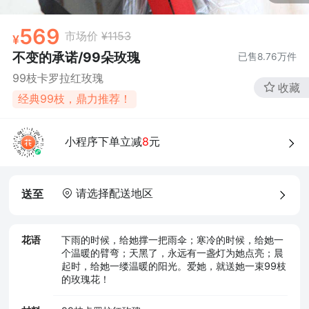
569
市场价
¥1153
不变的承诺/99朵玫瑰
已售
8.76万
件
99枝卡罗拉红玫瑰
收藏
经典99枝，鼎力推荐！
小程序下单立减
8
元
请选择配送地区
送至
花语
下雨的时候，给她撑一把雨伞；寒冷的时候，给她一
个温暖的臂弯；天黑了，永远有一盏灯为她点亮；晨
起时，给她一缕温暖的阳光。爱她，就送她一束99枝
的玫瑰花！