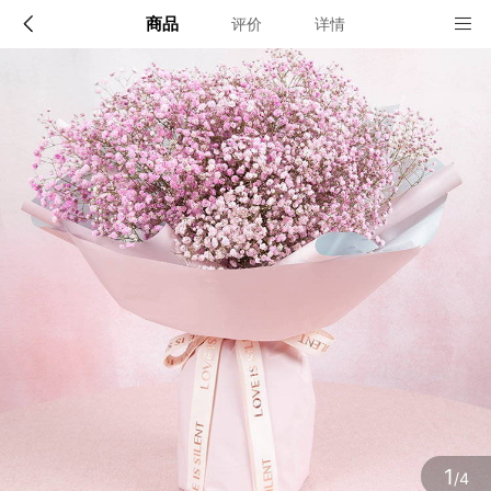
商品
评价
详情
配送说明
店铺信息
全国(小城市请提前一天预定)
该地区暂无配送门店
确定
确定
1
/4