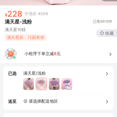
228
市场价
¥295
满天星-浅粉
已售
6615
件
满天星10枝
收藏
满天星辰，只因有你
小程序下单立减
8
元
满天星/浅粉
已选
请选择配送地区
送至