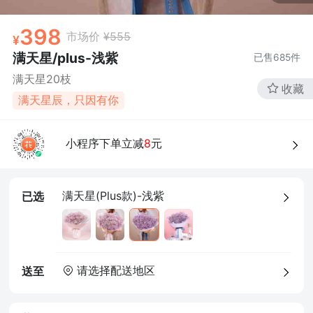
398
市场价
¥555
满天星/plus-浅紫
已售
685
件
满天星20枝
收藏
满天星辰，只因有你
小程序下单立减
8
元
满天星(Plus款)-浅紫
已选
请选择配送地区
送至