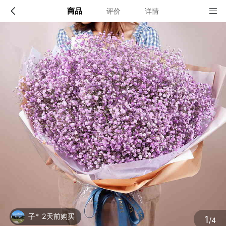
商品
评价
详情
配送说明
店铺信息
全国(小城市请提前一天预定)
该地区暂无配送门店
确定
确定
子*
2天前购买
1
/4