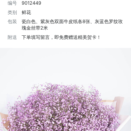
编号
9012449
类别
鲜花
包装
瓷白色、紫灰色双面牛皮纸各8张、灰蓝色罗纹玫
瑰金丝带2米
附送
下单填写留言，即免费赠送精美贺卡！