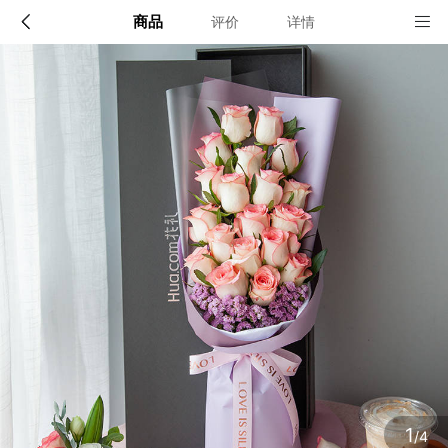
商品
评价
详情
配送说明
店铺信息
全国
该地区暂无配送门店
确定
确定
1
/4