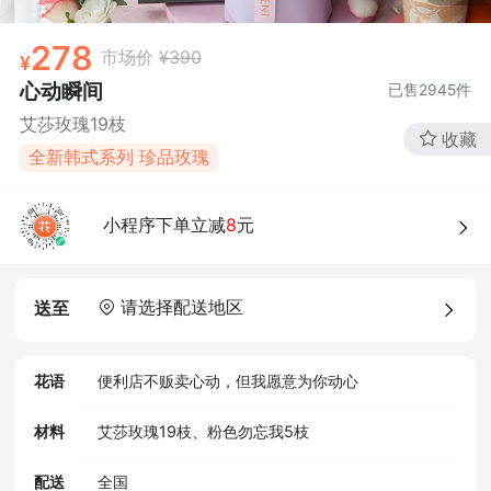
278
市场价
¥390
心动瞬间
已售
2945
件
艾莎玫瑰19枝
收藏
全新韩式系列 珍品玫瑰
小程序下单立减
8
元
请选择配送地区
送至
花语
便利店不贩卖心动，但我愿意为你动心
材料
艾莎玫瑰19枝、粉色勿忘我5枝
配送
全国