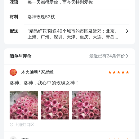
花语
每一天都很爱你，而今天特别爱你
材料
洛神玫瑰52枝
配送
“精品鲜花”限送40个城市的市区及近郊：北京、
上海、广州、深圳、天津、重庆、大连、青岛、
苏州、厦门、宁波、温州、无锡、珠海、东莞、
佛山，及其他省会城市（石家庄、太原、呼和浩
特、沈阳、长春、哈尔滨、南京、杭州、合肥、
晒单与评价
最近已有24条评价
福州、南昌、济南、郑州、武汉、长沙、南宁、
海口、成都、贵阳、昆明、西安、兰州、银川、
乌鲁木齐）
木火通明*家易经
洛神、洛神，我心中的玫瑰女神！
上海虹口区