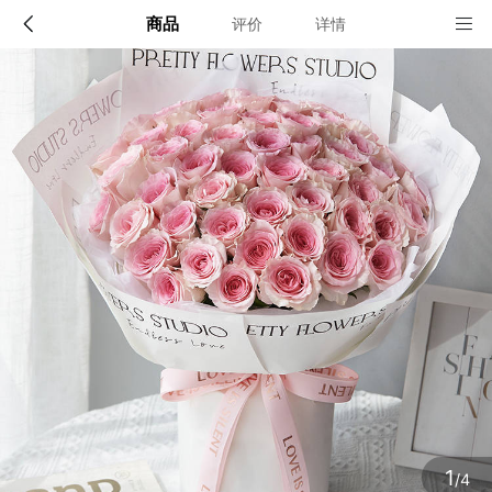
商品
评价
详情
配送说明
店铺信息
“精品鲜花”限送40个城市的市区及近郊：北京、上海、
广州、深圳、天津、重庆、大连、青岛、苏州、厦门、
宁波、温州、无锡、珠海、东莞、佛山，及其他省会城
该地区暂无配送门店
市（石家庄、太原、呼和浩特、沈阳、长春、哈尔滨、
南京、杭州、合肥、福州、南昌、济南、郑州、武汉、
长沙、南宁、海口、成都、贵阳、昆明、西安、兰州、
银川、乌鲁木齐）
确定
确定
1
/4