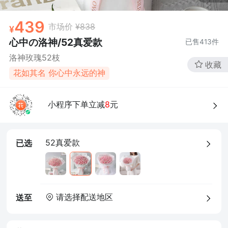
439
市场价
¥838
心中の洛神/52真爱款
已售
413
件
洛神玫瑰52枝
收藏
花如其名 你心中永远的神
小程序下单立减
8
元
52真爱款
已选
请选择配送地区
送至