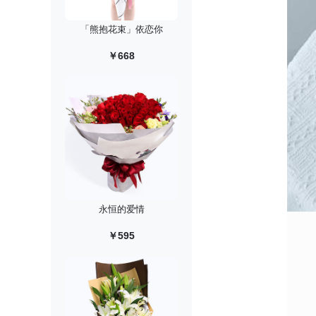
「熊抱花束」依恋你
￥668
永恒的爱情
￥595