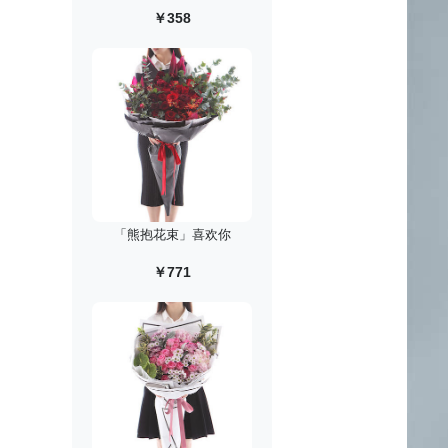
￥358
「熊抱花束」喜欢你
￥771