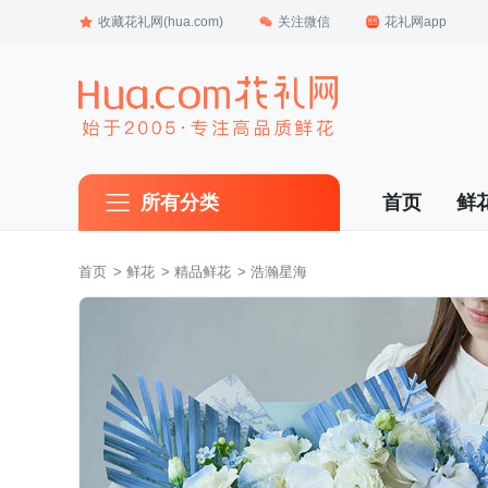
收藏花礼网(hua.com)
关注微信
花礼网app
所有分类
首页
鲜
首页
 >
鲜花
 >
精品鲜花
 > 浩瀚星海