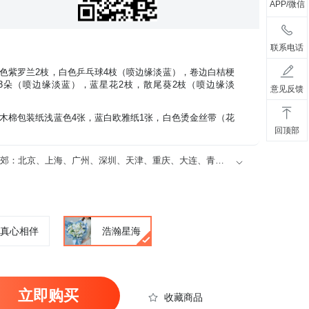
APP/微信
联系电话
色紫罗兰2枝，白色乒乓球4枝（喷边缘淡蓝），卷边白桔梗
兰3朵（喷边缘淡蓝），蓝星花2枝，散尾葵2枝（喷边缘淡
意见反馈
木棉包装纸浅蓝色4张，蓝白欧雅纸1张，白色烫金丝带（花
回顶部
“精品鲜花”限送40个城市的市区及近郊：北京、上海、广州、深圳、天津、重庆、大连、青岛、苏州、厦门、宁波、温州、无锡、珠海、东莞、佛山，及其他省会城市（石家庄、太原、呼和浩特、沈阳、长春、哈尔滨、南京、杭州、合肥、福州、南昌、济南、郑州、武汉、长沙、南宁、海口、成都、贵阳、昆明、西安、兰州、银川、乌鲁木齐）
真心相伴
浩瀚星海
立即购买
收藏商品