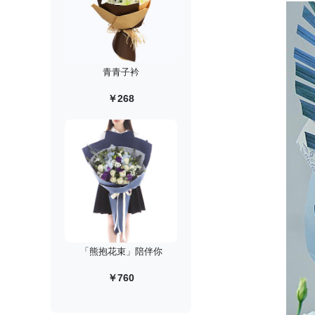
青青子衿
￥268
「熊抱花束」陪伴你
￥760