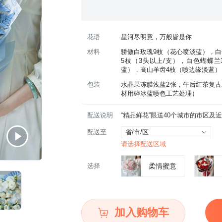
花语
星河尽明意，万般皆是你
材料
骄傲白玫瑰9枝（花心喷淡蓝），白
5枝（3头以上/支），白色蝴蝶
蓝），高山羊齿4枝（喷边缘淡蓝）
包装
水晶果冻膜浅蓝2张，午后红茶复古
材用碎冰蓝喷色工艺处理）
配送说明
配送至
省/市/区
请选择配送区域
选择
柔情蜜意
加入购物车