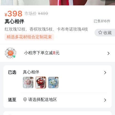
蔺俊*
2天前购买
398
市场价
¥499
真心相伴
已售
816
件
红玫瑰12枝、香槟玫瑰5枝、卡布奇诺玫瑰4枝
收藏
精选多花材组合定制花束
小程序下单立减
8
元
真心相伴
已选
请选择配送地区
送至