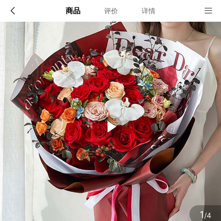
商品
评价
详情
配送说明
店铺信息
“精品鲜花”限送40个城市的市区及近郊：北京、上海、
广州、深圳、天津、重庆、大连、青岛、苏州、厦门、
宁波、温州、无锡、珠海、东莞、佛山，及其他省会城
该地区暂无配送门店
市（石家庄、太原、呼和浩特、沈阳、长春、哈尔滨、
南京、杭州、合肥、福州、南昌、济南、郑州、武汉、
长沙、南宁、海口、成都、贵阳、昆明、西安、兰州、
银川、乌鲁木齐）
确定
确定
1
/4