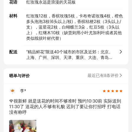
花语
红玫瑰永远是浪漫的天花板
材料
红玫瑰12枝，香槟玫瑰5枝，卡布奇诺玫瑰4枝，橙色
多头泡泡3枝(6头以上/枝)，香槟桔梗2枝（3头以上/
支），蓝星花2枝，白蝴蝶兰3朵，红豆5枝（3头以
上），红继木10枝（缺货则用小叶尤加利叶或者其他
类似线状叶材代替）
配送
“精品鲜花”限送40个城市的市区及近郊：北京、
上海、广州、深圳、天津、重庆、大连、青岛、
苏州、厦门、宁波、温州、无锡、珠海、东莞、
佛山，及其他省会城市（石家庄、太原、呼和浩
特、沈阳、长春、哈尔滨、南京、杭州、合肥、
晒单与评价
最近已有8条评价
福州、南昌、济南、郑州、武汉、长沙、南宁、
海口、成都、贵阳、昆明、西安、兰州、银川、
乌鲁木齐）
李*
🌹很新鲜 就是送花的时间不够准时 预约10:30前 实际送到
11:30了 送花的人不够有礼貌 迟到了要让你打招呼 打电话
没有称呼