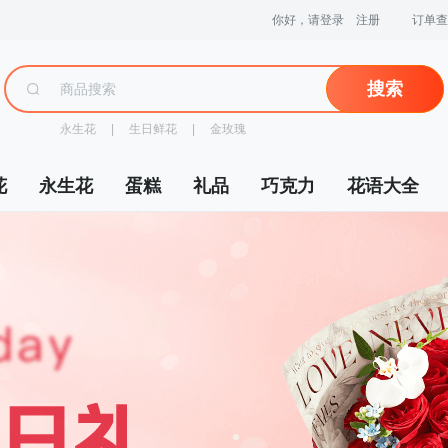
你好，请登录
注册
订单查
搜索
永生花
 |
生日鲜花
 |
金玫瑰
花
永生花
蛋糕
礼品
巧克力
花语大全