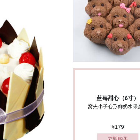
蓝莓甜心（6寸）
窝夫小子心形鲜奶水果
¥179
立即购买