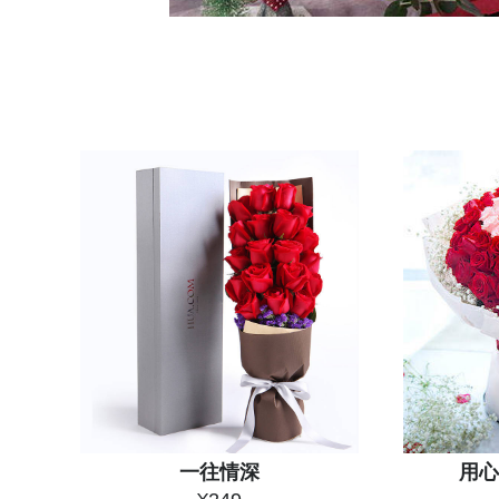
一往情深
用心