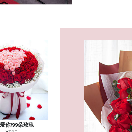
爱你/99朵玫瑰