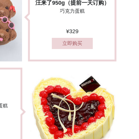
汪来了950g（提前一天订购）
巧克力蛋糕
¥329
立即购买
蛋糕