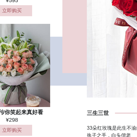
¥595
立即购买
列/你笑起来真好看
三生三世
¥298
33朵红玫瑰是此生不
立即购买
执子之手，白头偕老