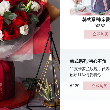
韩式系列/亲
¥362
立即购买
韩式系列/初心不负
11支卡罗拉玫瑰，代
热烈且深情爱着你
¥229
立即购买